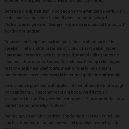
wonder. Het is geen excuus. Het is wel een verklaring.
De vraag die jij stelt, kan ik ooit nog vertrouwen dat ze eerlijk is?,
is de juiste vraag, maar hij heeft geen ja/nee-antwoord.
Vertrouwen is geen lichtknopje. Het is een proces dat herbouwd
wordt door gedrag.
Concreet: het helpt om nu transparantie als standaard af te
spreken, niet als straf maar als structuur. Eerst wekelijks, en
naarmate het vertrouwen is gegroeid, maandelijks samen de
financiën doornemen. Gedeelde zichtbaarheid op rekeningen.
Niet omdat jij haar wantrouwt, maar omdat jullie als team
functioneren en een team werkt beter met gedeelde informatie.
En los van de praktische afspraken: de emotionele wond vraagt
ook aandacht. Jij hebt het recht om boos, verdrietig en
verbijsterd te zijn. Die gevoelens mogen er zijn zonder dat jouw
partner ze onmiddellijk “oplost.”
Ruimte geven aan dat verdriet, zonder er direct een conclusie
aan te verbinden, is misschien wel het moeilijkste deel van dit