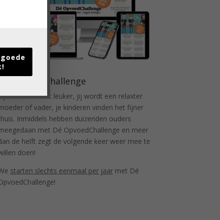
t goede
k!
Dé OpvoedChallenge
Opvoeden wordt leuker, jij wordt een relaxter
moeder of vader, je kinderen vinden het fijner
thuis. Inmiddels hebben duizenden ouders
meegedaan met Dé OpvoedChallenge en meer
dan de helft zegt de volgende keer weer mee te
willen doen!
We
starten slechts eenmaal per jaar
met Dé
OpvoedChallenge!