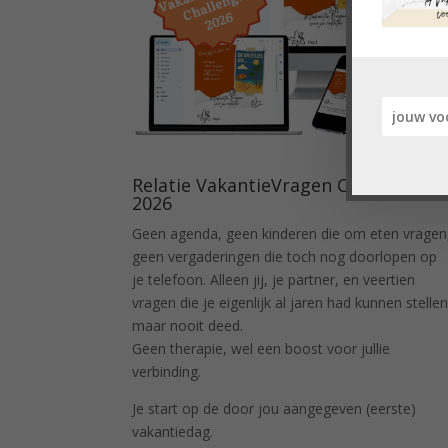
Relatie VakantieVragen Challenge
2026
Geen agenda, geen kinderen die om eten vragen
geen vergaderingen die toch nog doorlopen op
je telefoon. Alleen jij, je partner, en veertien
vragen die je eigenlijk al jaren had kunnen stellen
maar nooit deed.
Geen therapie, wel een boost voor jullie
verbinding.
Je start op de door jou aangegeven (eerste)
vakantiedag.