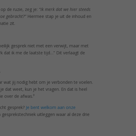
op de ruzie, zeg je:
“Ik merk dat we hier steeds
toe gebracht?”
Hiermee stap je uit de inhoud en
tie zit.
eilijk gesprek niet met een verwijt, maar met
rk dat ik me de laatste tijd…” Dit verlaagt de
.
r wat jij nodig hebt om je verbonden te voelen.
 dat weet, kun je het vragen. En dat is heel
ie over de afwas.³
 echt gesprek?
Je bent welkom aan onze
en gesprekstechniek uitleggen waar al deze drie