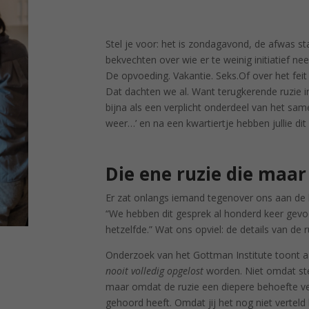
Stel je voor: het is zondagavond, de afwas sta
bekvechten over wie er te weinig initiatief n
De opvoeding. Vakantie. Seks.Of over het feit d
Dat dachten we al. Want terugkerende ruzie in
bijna als een verplicht onderdeel van het same
weer…’ en na een kwartiertje hebben jullie dit
Die ene ruzie die maar
Er zat onlangs iemand tegenover ons aan de k
“We hebben dit gesprek al honderd keer gevoer
hetzelfde.” Wat ons opviel: de details van de 
Onderzoek van het Gottman Institute toont aan
nooit volledig opgelost
worden. Niet omdat ste
maar omdat de ruzie een diepere behoefte ver
gehoord heeft. Omdat jij het nog niet verteld