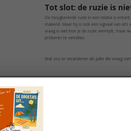
Tot slot: de ruzie is nie
De terugkerende ruzie in een relatie is irrit
makend. Maar hij is ook een signaal van iets 
vraag is niet hoe je de ruzie vermijdt, maar w
proberen te vertellen.
Wat zou er veranderen als jullie die vraag s
Lees ook:
Jullie ruziën niet over de afwasmac
Doe mee met de
VragenChallenge
'Heel erg bedankt voor de VragenChal
Ik vond de vragen heel mooi en praktisch t
Cindy, moeder v