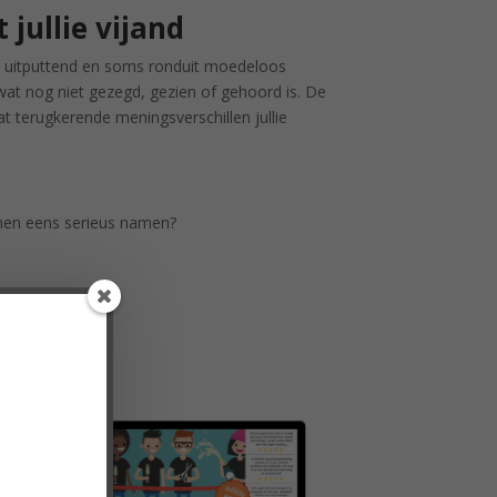
t jullie vijand
ant, uitputtend en soms ronduit moedeloos
wat nog niet gezegd, gezien of gehoord is. De
at terugkerende meningsverschillen jullie
amen eens serieus namen?
hine >>
!
lenge!
oepasbaar.'
an 3 pubers