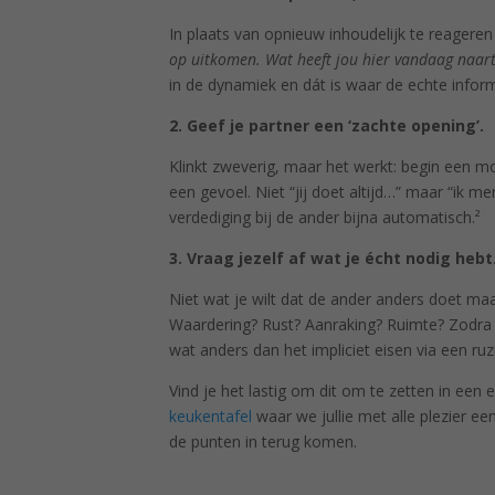
In plaats van opnieuw inhoudelijk te reageren 
op uitkomen. Wat heeft jou hier vandaag naar
in de dynamiek en dát is waar de echte informa
2. Geef je partner een ‘zachte opening’.
Klinkt zweverig, maar het werkt: begin een mo
een gevoel. Niet “jij doet altijd…” maar “ik me
verdediging bij de ander bijna automatisch.²
3. Vraag jezelf af wat je écht nodig hebt
Niet wat je wilt dat de ander anders doet maa
Waardering? Rust? Aanraking? Ruimte? Zodra je
wat anders dan het impliciet eisen via een ruz
Vind je het lastig om dit om te zetten in een
keukentafel
waar we jullie met alle plezier e
de punten in terug komen.