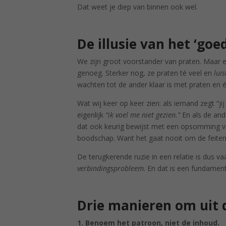
Dat weet je diep van binnen ook wel.
De illusie van het ‘goe
We zijn groot voorstander van praten. Maar ee
genoeg. Sterker nog, ze praten té veel en
lui
wachten tot de ander klaar is met praten en 
Wat wij keer op keer zien: als iemand zegt “jij
eigenlijk
“ik voel me niet gezien.”
En als de ande
dat ook keurig bewijst met een opsomming van
boodschap. Want het gaat nooit om de feiten
De terugkerende ruzie in een relatie is dus
verbindingsprobleem
. En dat is een fundamen
Drie manieren om uit 
1. Benoem het patroon, niet de inhoud.