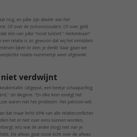
at nog, en jullie zijn alwéér aan het
eemt. Of over de (schoon)ouders. Of over geld.
at één van jullie “nooit luistert.” Herkenbaar?
 een relatie is zo gewoon dat wij het inmiddels
nleven lijken te zien; je denkt ‘daar gaan we
 verplichte relatie-nummertje weer afgevinkt.
 niet verdwijnt
eukentafel. Uitgeput, een beetje schaapachtig.
d,” zei diegene. “En elke keer eindigt het
ruzie waren niet het probleem. Het patroon wél.
 dat maar liefst 69% van alle relatieconflicten
llen het er niet over eens kunnen worden,
bergt; iets wat de ander (nog) niet van je
 hebt. De afwas gaat nooit écht over de afwas.