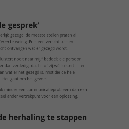
de gesprek’
rlijk gezegd: de meeste stellen praten al
steren
te weinig. Er is een verschil tussen
écht ontvangen wat er gezegd wordt.
 luistert nooit naar mij,” bedoelt die persoon
r dan verdedigt dat hij of zij wél luistert — en
 wat er net gezegd is, mist die de hele
. Het gaat om het gevoel.
 vaak minder een communicatieprobleem dan een
teel ander vertrekpunt voor een oplossing.
de herhaling te stappen