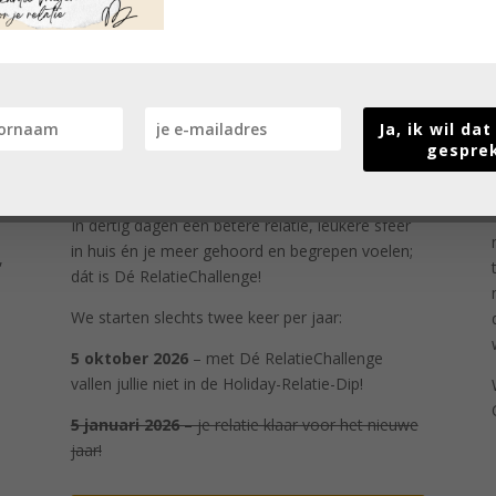
Ja, ik wil da
gespre
Dé RelatieChallenge
In dertig dagen een betere relatie, leukere sfeer
in huis én je meer gehoord en begrepen voelen;
,
dát is Dé RelatieChallenge!
We starten slechts twee keer per jaar:
5 oktober 2026
– met Dé RelatieChallenge
vallen jullie niet in de Holiday-Relatie-Dip!
5 januari 2026
– je relatie klaar voor het nieuwe
jaar!