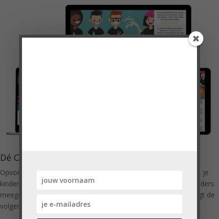
Doe mee met de
VragenChallenge!
'Heel erg bedankt voor de VragenChallenge!
Ik vond de vragen heel mooi en praktisch
toepasbaar.'
Cindy, moeder van 3 pubers
Dé OpvoedChallenge
Opvoeden wordt leuker, jij wordt een relaxter moeder of vader, je
kinderen vinden het fijner thuis. Inmiddels hebben duizenden ouders
meegedaan met Dé OpvoedChallenge en meer dan de helft zegt de
volgende keer weer mee te willen doen!