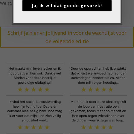
We
starten slechts eenmaal per jaar
met Dé OpvoedChallenge!
Ja, ik wil dat goede gesprek!
Schrijf je hier vrijblijvend in voor de wachtlijst voor
de volgende editie