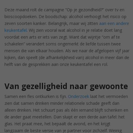
Deze maand rolt de campagne “Op je gezondheid?” over tv en
bioscoopdoeken. De boodschap: alcohol verhoogt het risico op
zeven soorten kanker. Belangrijk, maar wij zitten
aan een andere
keukentafel
. Wij zien vooral wat alcohol in je relatie doet lang
voordat een arts er iets van zegt. Want dat wijntje “om af te
schakelen” verandert soms ongemerkt de liefde tussen twee
mensen die van elkaar houden. Als we naar de afgelopen vijf jaar
kijken, dan speelt (de afhankelijkheid van) alcohol in meer dan de
helft van de gesprekken aan onze keukentafel een rol.
Van gezelligheid naar gewoonte
Samen een fles ontkurken is fijn.
Onderzoek
laat het vermoeden
zien dat samen drinken minder relationele schade geeft dan
alleen drinken. Het schuurt pas als één iemand blijft schenken en
de ander gaat meetellen. Dan sluipt er een derde aan tafel: het
glas. Het praat mee, het bepaalt de avond, en het krijgt
langzaam de beste versie van je partner voor zichzelf. Weinig