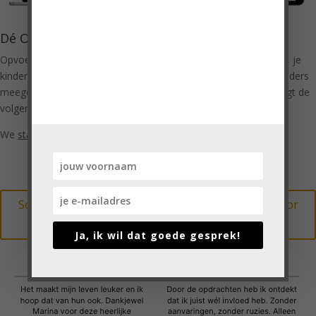
VragenChallenge!
'Heel erg bedankt voor de VragenChallenge!
Dé OpvoedChallenge
Ik vond de vragen heel mooi en praktisch
toepasbaar.'
Opvoeden wordt leuker, jij wordt een relaxter moeder of vader, je
kinderen vinden het fijner thuis. Inmiddels hebben duizenden ouders
Cindy, moeder van 3 pubers
meegedaan met Dé OpvoedChallenge en meer dan de helft zegt de
volgende keer weer mee te willen doen!
We
starten slechts eenmaal per jaar
met Dé OpvoedChallenge!
Schrijf je hier vrijblijvend in voor de wachtlijst voor
de volgende editie
Ja, ik wil dat goede gesprek!