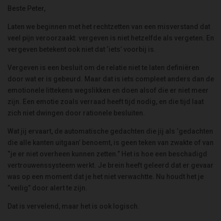
Beste Peter,
Laten we beginnen met het rechtzetten van een misverstand dat
veel pijn veroorzaakt: vergeven is niet hetzelfde als vergeten. En
vergeven betekent ook niet dat ‘iets’ voorbij is.
Vergeven is een besluit om de relatie niet te laten definiëren
door wat er is gebeurd. Maar dat is iets compleet anders dan de
emotionele littekens wegslikken en doen alsof die er niet meer
zijn. Een emotie zoals verraad heeft tijd nodig, en die tijd laat
zich niet dwingen door rationele besluiten.
Wat jij ervaart, de automatische gedachten die jij als ‘gedachten
die alle kanten uitgaan’ benoemt, is geen teken van zwakte of van
“je er niet overheen kunnen zetten.” Het is hoe een beschadigd
vertrouwenssysteem werkt. Je brein heeft geleerd dat er gevaar
was op een moment dat je het niet verwachtte. Nu houdt het je
“veilig” door alert te zijn.
Dat is vervelend, maar het is ook logisch.