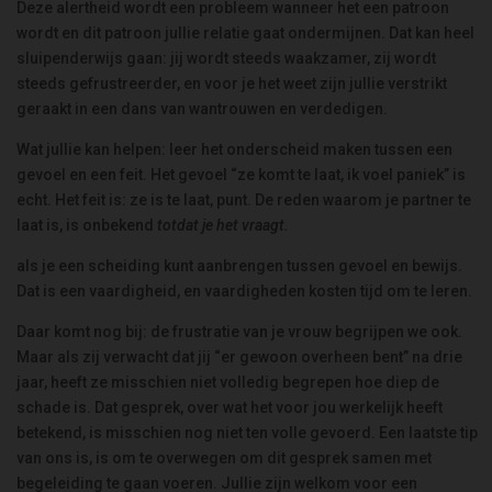
Deze alertheid wordt een probleem wanneer het een patroon
wordt en dit patroon jullie relatie gaat ondermijnen. Dat kan heel
sluipenderwijs gaan: jij wordt steeds waakzamer, zij wordt
steeds gefrustreerder, en voor je het weet zijn jullie verstrikt
geraakt in een dans van wantrouwen en verdedigen.
Wat jullie kan helpen: leer het onderscheid maken tussen een
gevoel en een feit. Het gevoel “ze komt te laat, ik voel paniek” is
echt. Het feit is: ze is te laat, punt. De reden waarom je partner te
laat is, is onbekend
totdat je het vraagt.
als je een scheiding kunt aanbrengen tussen gevoel en bewijs.
Dat is een vaardigheid, en vaardigheden kosten tijd om te leren.
Daar komt nog bij: de frustratie van je vrouw begrijpen we ook.
Maar als zij verwacht dat jij “er gewoon overheen bent” na drie
jaar, heeft ze misschien niet volledig begrepen hoe diep de
schade is. Dat gesprek, over wat het voor jou werkelijk heeft
betekend, is misschien nog niet ten volle gevoerd. Een laatste tip
van ons is, is om te overwegen om dit gesprek samen met
begeleiding te gaan voeren. Jullie zijn welkom voor een