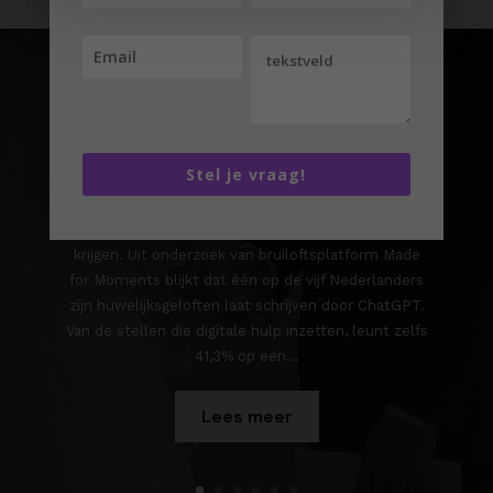
Niet jouw geliefde maar
ChatGPT schreef de
Stel je vraag!
huwelijksgelofte
Deze week bleek de romantiek een update te
krijgen. Uit onderzoek van bruiloftsplatform Made
for Moments blijkt dat één op de vijf Nederlanders
zijn huwelijksgeloften laat schrijven door ChatGPT.
Van de stellen die digitale hulp inzetten, leunt zelfs
41,3% op een...
Lees meer