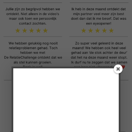
Doe mee met de
VragenChallenge!
'Heel erg bedankt voor de VragenChallenge!
Ik vond de vragen heel mooi en praktisch
toepasbaar.'
Cindy, moeder van 3 pubers