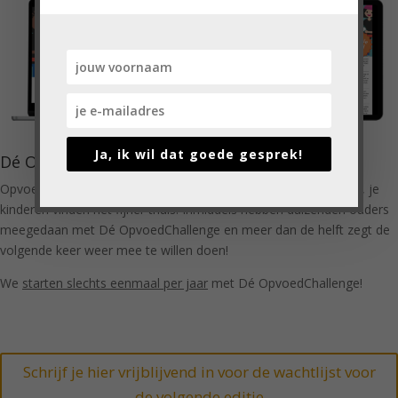
Ja, ik wil dat goede gesprek!
Dé OpvoedChallenge
Opvoeden wordt leuker, jij wordt een relaxter moeder of vader, je
kinderen vinden het fijner thuis. Inmiddels hebben duizenden ouders
meegedaan met Dé OpvoedChallenge en meer dan de helft zegt de
volgende keer weer mee te willen doen!
We
starten slechts eenmaal per jaar
met Dé OpvoedChallenge!
Schrijf je hier vrijblijvend in voor de wachtlijst voor
de volgende editie