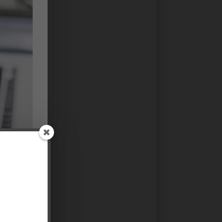
!
lenge!
oepasbaar.'
an 3 pubers