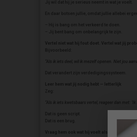
Jij wil dat hij je serieus neemt in wat je voelt.
En daar botsen jullie, omdat jullie allebei erg
– Hij is bang om het verkeerd te doen.
– Jij bent bang om onbelangrijk te zijn.
Vertel niet wat hij fout doet. Vertel wat jij pro
Bijvoorbeeld:
“Als ik iets deel, wil ik mezelf openen. Niet jou aanv
Dat verandert zijn verdedigingssysteem.
Leer hem wat jij nodig hebt — letterlijk
Zeg:
“Als ik iets kwetsbaars vertel, reageer dan met: ‘Ik 
Dat is geen script.
Dat is een brug.
Vraag hem ook wat híj voelt als jij iets aankaa