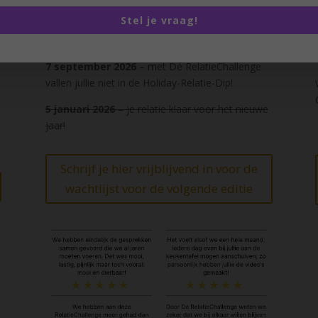
,
dát is Dé RelatieChallenge!
Stel je vraag!
We starten slechts twee keer per jaar:
7 september 2026
– met Dé RelatieChallenge
vallen jullie niet in de Holiday-Relatie-Dip!
5 januari 2026
– je relatie klaar voor het nieuwe
jaar!
Schrijf je hier vrijblijvend in voor de
wachtlijst voor de volgende editie