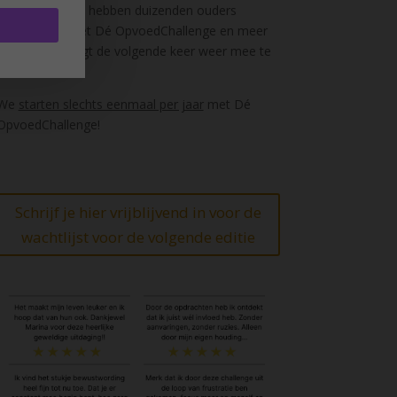
thuis. Inmiddels hebben duizenden ouders
meegedaan met Dé OpvoedChallenge en meer
dan de helft zegt de volgende keer weer mee te
willen doen!
We
starten slechts eenmaal per jaar
met Dé
OpvoedChallenge!
Schrijf je hier vrijblijvend in voor de
wachtlijst voor de volgende editie