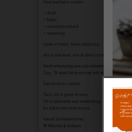
Veel partners voelen:
– druk
– falen
– machteloosheid
– spanning
Geen irritatie. Geen afwijzing.
Als je dat weet, wordt alles zachter.
Geef erkenning aan zijn intentie
Zeg:
“Ik weet dat je me niet wilt wegduwen.”
Dan komt er ruimte.
Tara, dit is geen drama.
Dit is behoefte aan verbinding.
En dat is iets heel moois.
Vanaf de keukentafel,
🧡
Marina & Gideon