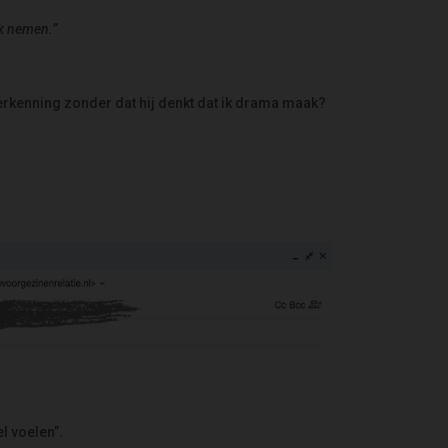
jk nemen.”
 erkenning zonder dat hij denkt dat ik drama maak?
l voelen”.