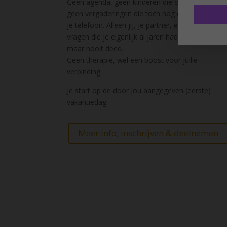
Geen agenda, geen kinderen die om eten vragen
geen vergaderingen die toch nog doorlopen op
je telefoon. Alleen jij, je partner, en veertien
vragen die je eigenlijk al jaren had kunnen stellen
maar nooit deed.
Geen therapie, wel een boost voor jullie
verbinding.
Je start op de door jou aangegeven (eerste)
vakantiedag.
Meer info, inschrijven & deelnemen