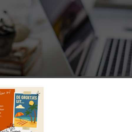
Doe mee met de
VragenChallenge
'Heel erg bedankt voor de VragenChal
Ik vond de vragen heel mooi en praktisch t
Cindy, moeder v