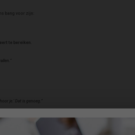
ens bang voor zijn:
beert te bereiken.
allen.”
hoor je.’ Dat is genoeg.”
rt