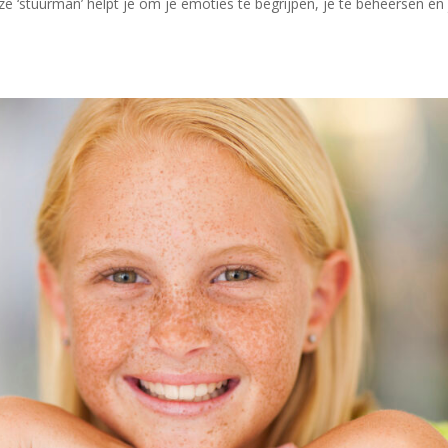
e ‘stuurman’ helpt je om je emoties te begrijpen, je te beheersen én 