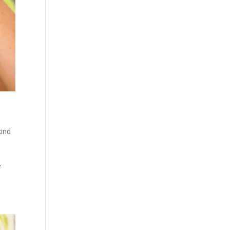
kind
e