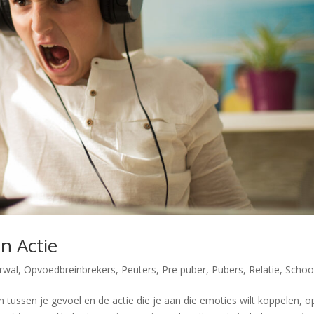
n Actie
rwal
,
Opvoedbreinbrekers
,
Peuters
,
Pre puber
,
Pubers
,
Relatie
,
Schoo
ussen je gevoel en de actie die je aan die emoties wilt koppelen, o