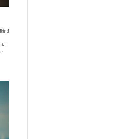
lkind
 dat
ze