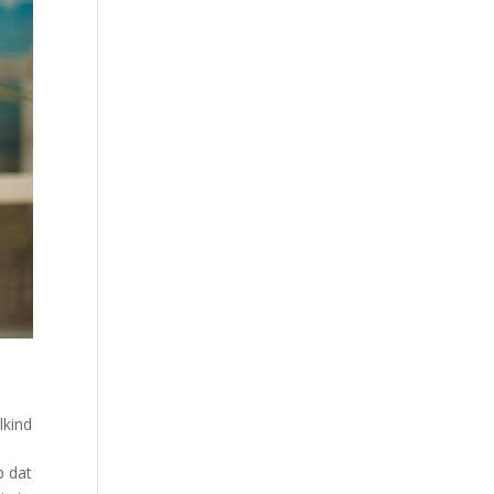
lkind
p dat