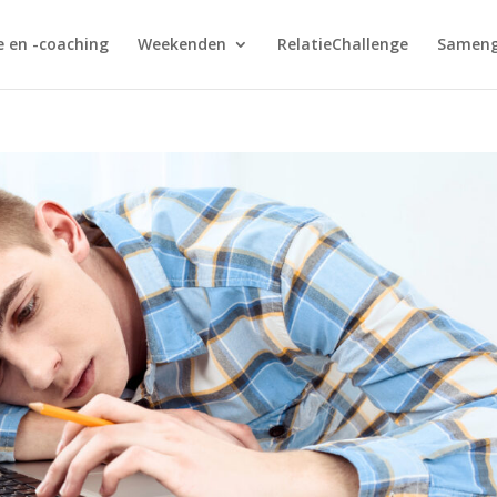
e en -coaching
Weekenden
RelatieChallenge
Sameng