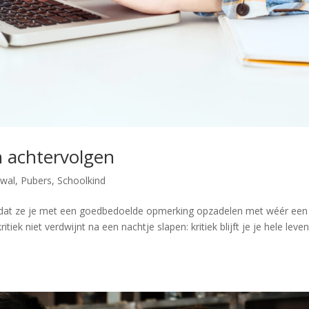
ven achtervolgen
rwal
,
Pubers
,
Schoolkind
, dat ze je met een goedbedoelde opmerking opzadelen met wéér een
itiek niet verdwijnt na een nachtje slapen: kritiek blijft je je hele leve