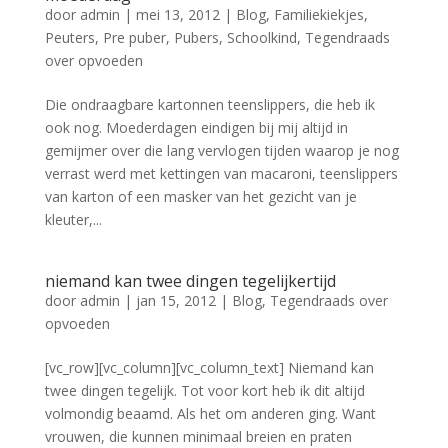
door
admin
|
mei 13, 2012
|
Blog
,
Familiekiekjes
,
Peuters
,
Pre puber
,
Pubers
,
Schoolkind
,
Tegendraads
over opvoeden
Die ondraagbare kartonnen teenslippers, die heb ik
ook nog. Moederdagen eindigen bij mij altijd in
gemijmer over die lang vervlogen tijden waarop je nog
verrast werd met kettingen van macaroni, teenslippers
van karton of een masker van het gezicht van je
kleuter,...
niemand kan twee dingen tegelijkertijd
door
admin
|
jan 15, 2012
|
Blog
,
Tegendraads over
opvoeden
[vc_row][vc_column][vc_column_text] Niemand kan
twee dingen tegelijk. Tot voor kort heb ik dit altijd
volmondig beaamd. Als het om anderen ging. Want
vrouwen, die kunnen minimaal breien en praten