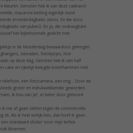
ire kleuren. Genoten heb ik van deze cadeau’s!
mmelde, macaroni-ketting eigenlijk nooit
rsierde (moederdagkado-)doos. En die doos
rdagkado van puber2. En ja, die ondraagbare
nclusief het bijbehorende gedicht met
 plekje in de Moederdag-bewaardoos gekregen.
hangers, sierraden, fotolijstjes, hoe
 kado op deze dag. Genoten heb ik van half
ken cake en rijkelijk belegde boterhammen met
en telefoon, een fotocamera, een ring… Door de
 steeds groter en indrukwekkender geworden.
mam, ik hou van je!’, er beter door gehoord
n ik me af gaan zetten tegen de commerciële
zit. Als ik heel eerlijk ben, dan hoef ik geen
en standaard sticker ‘voor mijn liefste
ruik bloemen.