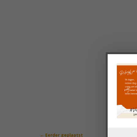
←
Eerder geplaatst