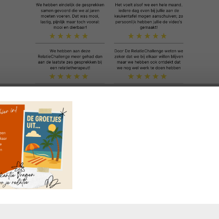
Doe mee met de
VragenChallenge
'Heel erg bedankt voor de VragenChal
Ik vond de vragen heel mooi en praktisch t
Cindy, moeder v
Volgende blog
→