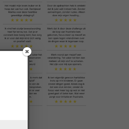
!
lenge!
oepasbaar.'
an 3 pubers