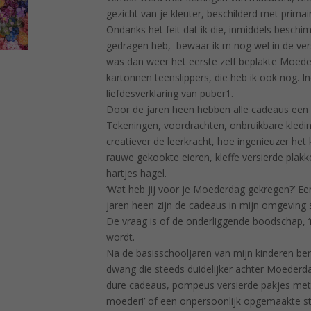
gezicht van je kleuter, beschilderd met prima
Ondanks het feit dat ik die, inmiddels beschi
gedragen heb, bewaar ik m nog wel in de ve
was dan weer het eerste zelf beplakte Moede
kartonnen teenslippers, die heb ik ook nog. I
liefdesverklaring van puber1.
Door de jaren heen hebben alle cadeaus een
Tekeningen, voordrachten, onbruikbare kleding
creatiever de leerkracht, hoe ingenieuzer het
rauwe gekookte eieren, kleffe versierde plak
hartjes hagel.
‘Wat heb jij voor je Moederdag gekregen?’ E
jaren heen zijn de cadeaus in mijn omgeving
De vraag is of de onderliggende boodschap, ‘
wordt.
Na de basisschooljaren van mijn kinderen be
dwang die steeds duidelijker achter Moederdag 
dure cadeaus, pompeus versierde pakjes met e
moeder!’ of een onpersoonlijk opgemaakte st