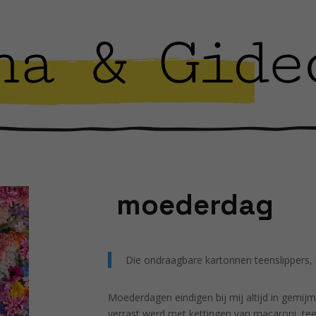
moederdag
Die ondraagbare kartonnen teenslippers, 
Moederdagen eindigen bij mij altijd in gemijm
verrast werd met kettingen van macaroni, tee