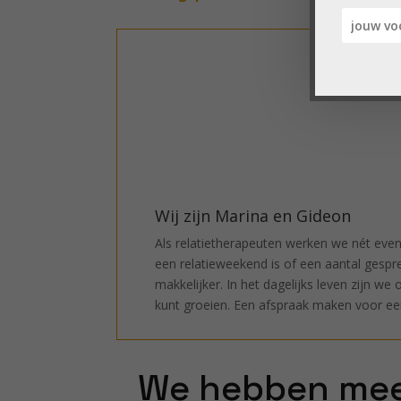
Wij zijn Marina en Gideon
Als relatietherapeuten werken we nét even
een relatieweekend is of een aantal gespr
makkelijker. In het dagelijks leven zijn w
kunt groeien. Een afspraak maken voor een 
We hebben mee