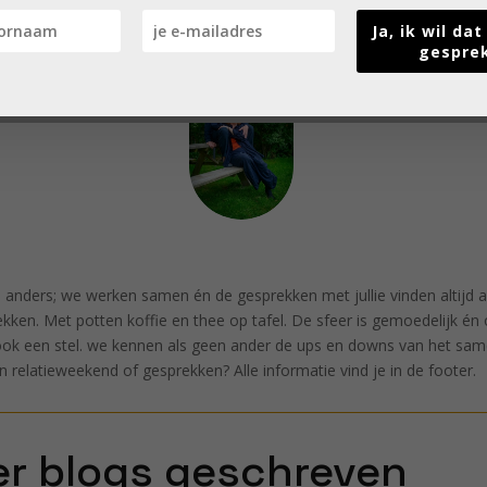
Ja, ik wil da
gespre
 anders; we werken samen én de gesprekken met jullie vinden altijd a
ekken. Met potten koffie en thee op tafel. De sfeer is gemoedelijk é
e ook een stel. we kennen als geen ander de ups en downs van het sam
relatieweekend of gesprekken? Alle informatie vind je in de footer.
r blogs geschreven