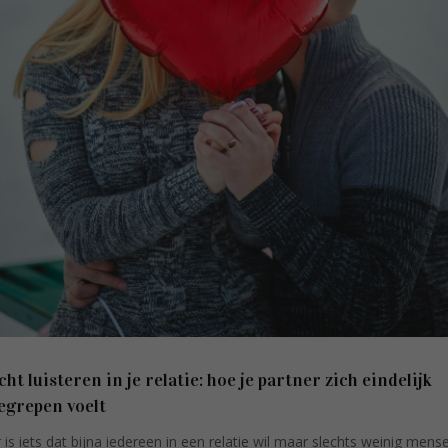
cht luisteren in je relatie: hoe je partner zich eindelijk
egrepen voelt
r is iets dat bijna iedereen in een relatie wil maar slechts weinig mens