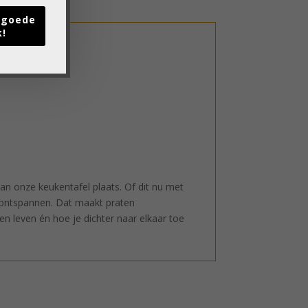
t goede
k!
an onze keukentafel plaats. Of dit nu met
n ontspannen. Dat maakt praten
en leven én hoe je dichter naar elkaar toe