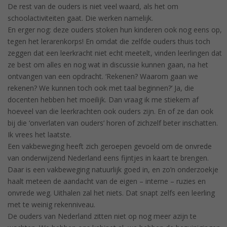
De rest van de ouders is niet veel waard, als het om
schoolactiviteiten gaat. Die werken namelijk.
En erger nog: deze ouders stoken hun kinderen ook nog eens op,
tegen het lerarenkorps! En omdat die zelfde ouders thuis toch
zeggen dat een leerkracht niet echt meetelt, vinden leerlingen dat
ze best om alles en nog wat in discussie kunnen gaan, na het
ontvangen van een opdracht. ‘Rekenen? Waarom gaan we
rekenen? We kunnen toch ook met taal beginnen?’ Ja, die
docenten hebben het moeilijk. Dan vraag ik me stiekem af
hoeveel van die leerkrachten ook ouders zijn. En of ze dan ook
bij die ‘onverlaten van ouders’ horen of zichzelf beter inschatten.
Ik vrees het laatste.
Een vakbeweging heeft zich geroepen gevoeld om de onvrede
van onderwijzend Nederland eens fijntjes in kaart te brengen.
Daar is een vakbeweging natuurlijk goed in, en zo’n onderzoekje
haalt meteen de aandacht van de eigen – interne – ruzies en
onvrede weg. Uithalen zal het niets. Dat snapt zelfs een leerling
met te weinig rekenniveau.
De ouders van Nederland zitten niet op nog meer azijn te