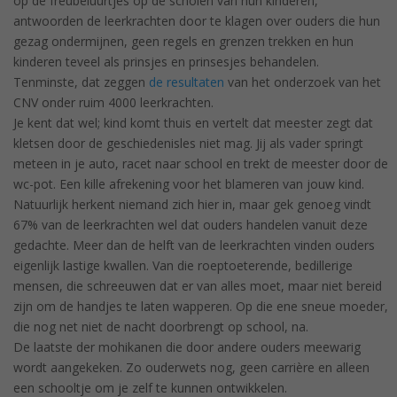
op de freubeluurtjes op de scholen van hun kinderen,
antwoorden de leerkrachten door te klagen over ouders die hun
gezag ondermijnen, geen regels en grenzen trekken en hun
kinderen teveel als prinsjes en prinsesjes behandelen.
Tenminste, dat zeggen
de resultaten
van het onderzoek van het
CNV onder ruim 4000 leerkrachten.
Je kent dat wel; kind komt thuis en vertelt dat meester zegt dat
kletsen door de geschiedenisles niet mag. Jij als vader springt
meteen in je auto, racet naar school en trekt de meester door de
wc-pot. Een kille afrekening voor het blameren van jouw kind.
Natuurlijk herkent niemand zich hier in, maar gek genoeg vindt
67% van de leerkrachten wel dat ouders handelen vanuit deze
gedachte. Meer dan de helft van de leerkrachten vinden ouders
eigenlijk lastige kwallen. Van die roeptoeterende, bedillerige
mensen, die schreeuwen dat er van alles moet, maar niet bereid
zijn om de handjes te laten wapperen. Op die ene sneue moeder,
die nog net niet de nacht doorbrengt op school, na.
De laatste der mohikanen die door andere ouders meewarig
wordt aangekeken. Zo ouderwets nog, geen carrière en alleen
een schooltje om je zelf te kunnen ontwikkelen.