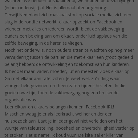
wachten. We hebben ons kabinet al, we hebben de bezuinigingen
(in het onderwijs) al. Het is allemaal al zuur genoeg.
Terwijl Nederland zich massaal stort op sociale media, zich een
slag in de rondte netwerkt, elkaar opzoekt op Facebook en
vrienden met alles en iedereen wordt, biedt de vakbeweging
ouders een boxring aan om elkaar, onder luid applaus van die
zelfde beweging, in de haren te vliegen.
Noch het onderwijs, noch ouders zitten te wachten op nog meer
verwijdering tussen de partijen die met elkaar een groot gedeeld
belang hebben: de ontwikkeling en toekomst van hun kinderen.
Ik bedoel maar: vader, moeder, juf en meester: Zoek elkaar op.
Ga met elkaar aan tafel zitten. Je weet wel, zo’n ding waar
vroeger hele gezinnen om heen zaten tijdens het eten. In die
goeie ouwe tijd, toen de vakbeweging nog een bruisende
organisatie was.
Leer elkaar en elkaars belangen kennen. Facebook IRL!
Misschien waag je er als leerkracht wel her en der een
huisbezoek aan. Laat je in ieder geval niet verleiden om het
vuurtje van teleurstelling, boosheid en onverschilligheid verder op
te stoken. Het is namelijk koud vuur. De kilte zal er killer van