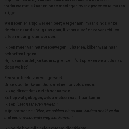
totdat we met elkaar en onze meningen over opvoeden te maken
krijgen.
We liepen er altijd wel een beetje tegenaan, maar sinds onze
dochter naar de brugklas gaat, lijkt het alsof onze verschillen
alleen maar groter worden.
Ik ben meer van het meebewegen, luisteren, kijken waar haar
behoeften liggen.
Hij is van duidelijke kaders, grenzen, “dit spreken we af, dus zo
doen we het”.
Een voorbeeld van vorige week:
Onze dochter kwam thuis met een onvoldoende.
Ik zag direct dat ze zich schaamde.
Ze liep wat gebogen, wilde meteen naar haar kamer.
Ik zei:
“Laat haar even landen.”
Mijn partner zei:
“Nee, we pakken dit nu aan. Anders denkt ze dat
met een onvoldoende weg kan komen.”
Ik voelde hoe mijn hele systeem dichtklapte.