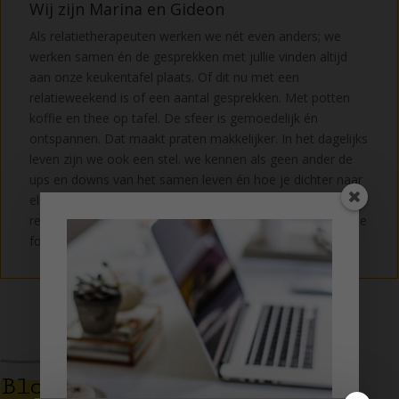
Wij zijn Marina en Gideon
Als relatietherapeuten werken we nét even anders; we
werken samen én de gesprekken met jullie vinden altijd
aan onze keukentafel plaats. Of dit nu met een
relatieweekend is of een aantal gesprekken. Met potten
koffie en thee op tafel. De sfeer is gemoedelijk én
ontspannen. Dat maakt praten makkelijker. In het dagelijks
leven zijn we ook een stel. we kennen als geen ander de
ups en downs van het samen leven én hoe je dichter naar
elkaar toe kunt groeien. Een afspraak maken voor een
relatieweekend of gesprekken? Alle informatie vind je in de
footer.
Blogs