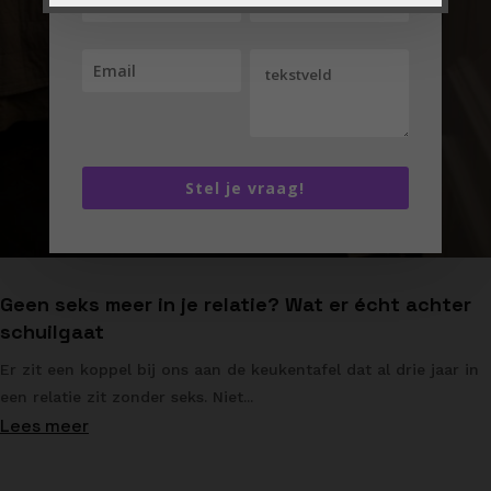
Stel je vraag!
Geen seks meer in je relatie? Wat er écht achter
schuilgaat
Er zit een koppel bij ons aan de keukentafel dat al drie jaar in
een relatie zit zonder seks. Niet...
Lees meer