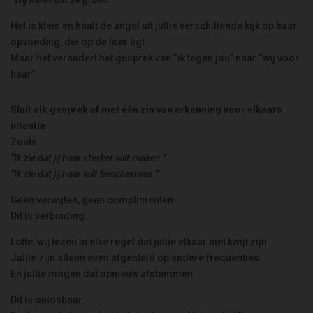
Het is klein en haalt de angel uit jullie verschillende kijk op haar
opvoeding, die op de loer ligt.
Maar het verandert het gesprek van “ik tegen jou” naar “wij voor
haar”.
Sluit elk gesprek af met één zin van erkenning voor elkaars
intentie
Zoals:
“Ik zie dat jij haar sterker wilt maken.”
“Ik zie dat jij haar wilt beschermen.”
Geen verwijten, geen complimenten
Dit is verbinding.
Lotte, wij lezen in elke regel dat jullie elkaar niet kwijt zijn.
Jullie zijn alleen even afgesteld op andere frequenties.
En jullie mogen dat opnieuw afstemmen.
Dit is oplosbaar.