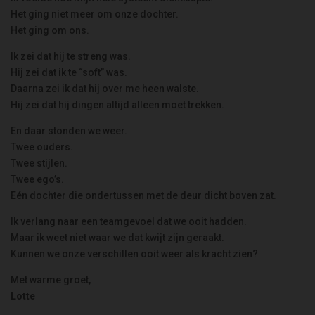
Het ging niet meer om onze dochter.
Het ging om ons.
Ik zei dat hij te streng was.
Hij zei dat ik te “soft” was.
Daarna zei ik dat hij over me heen walste.
Hij zei dat hij dingen altijd alleen moet trekken.
En daar stonden we weer.
Twee ouders.
Twee stijlen.
Twee ego’s.
Eén dochter die ondertussen met de deur dicht boven zat.
Ik verlang naar een teamgevoel dat we ooit hadden.
Maar ik weet niet waar we dat kwijt zijn geraakt.
Kunnen we onze verschillen ooit weer als kracht zien?
Met warme groet,
Lotte