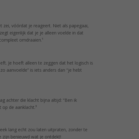
 zei, vóórdat je reageert. Niet als papegaai,
egt eigenlijk dat je je alleen voelde in dat
compleet omdraaien.¹
eft. Je hoeft alleen te zeggen dat het logisch is
 zo aanvoelde” is iets anders dan “je hebt
aag achter die klacht bijna altijd: “Ben ik
t op de aanklacht.³
eek lang echt zou laten uitpraten, zonder te
zijn benieuwd wat je ontdekt!