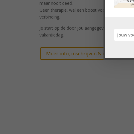
maar nooit deed.
Geen therapie, wel een boost voor jullie
verbinding.
Je start op de door jou aangegeven (eerste)
vakantiedag.
Meer info, inschrijven & deelnemen