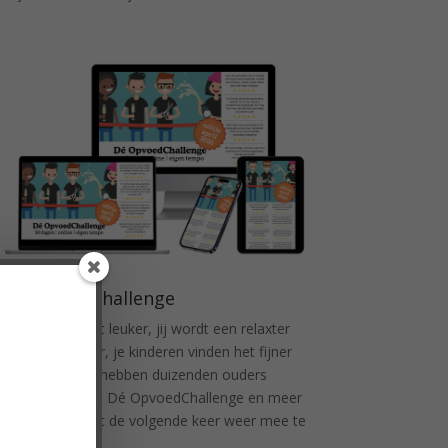
Dé OpvoedChallenge
!
Opvoeden wordt leuker, jij wordt een relaxter
moeder of vader, je kinderen vinden het fijner
lenge!
thuis. Inmiddels hebben duizenden ouders
oepasbaar.'
meegedaan met Dé OpvoedChallenge en meer
an 3 pubers
dan de helft zegt de volgende keer weer mee te
willen doen!