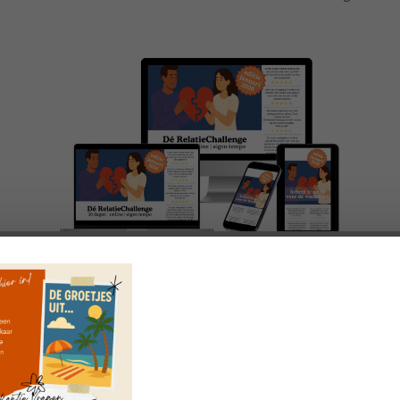
Doe mee met de
Dé RelatieChallenge
VragenChallenge
In dertig dagen een betere relatie, leukere sfeer
in huis én je meer gehoord en begrepen voelen;
,
'Heel erg bedankt voor de VragenChal
dát is Dé RelatieChallenge!
Ik vond de vragen heel mooi en praktisch t
Cindy, moeder v
We starten slechts twee keer per jaar: