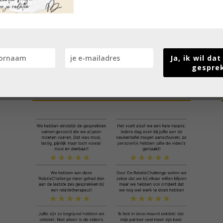
5 oktober 2026
– met Dé RelatieChallenge
vallen jullie niet in de Holiday-Relatie-Dip!
5 januari 2026
– je relatie klaar voor het nieuwe
jaar!
Ja, ik wil da
gespre
Schrijf je hier vrijblijvend in voor de
wachtlijst voor de volgende editie