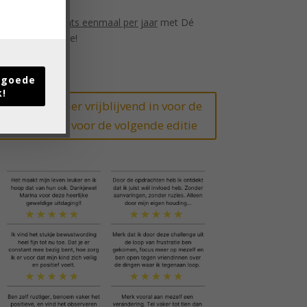
We
starten slechts eenmaal per jaar
met Dé
OpvoedChallenge!
t goede
k!
Schrijf je hier vrijblijvend in voor de
wachtlijst voor de volgende editie