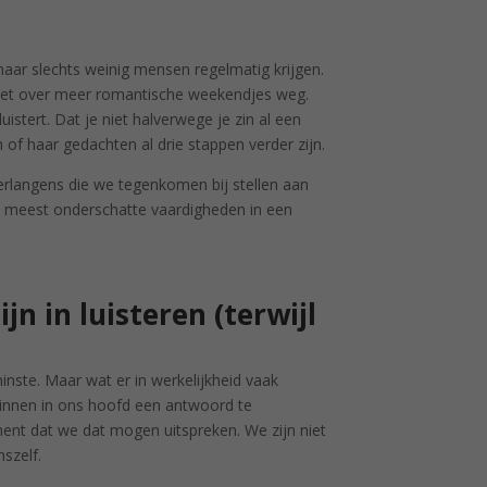
l maar slechts weinig mensen regelmatig krijgen.
niet over meer romantische weekendjes weg.
istert. Dat je niet halverwege je zin al een
n of haar gedachten al drie stappen verder zijn.
erlangens die we tegenkomen bij stellen aan
 de meest onderschatte vaardigheden in een
n in luisteren (terwijl
nste. Maar wat er in werkelijkheid vaak
ginnen in ons hoofd een antwoord te
nt dat we dat mogen uitspreken. We zijn niet
szelf.