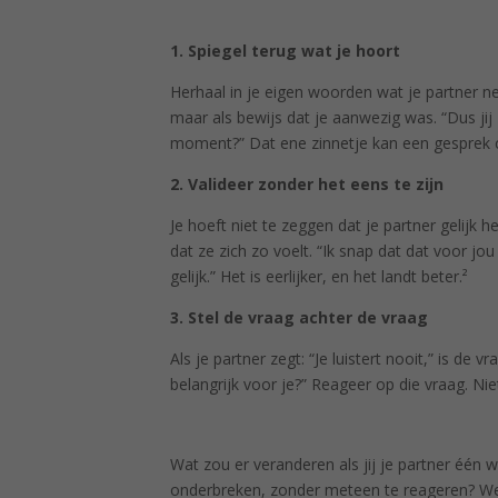
1. Spiegel terug wat je hoort
Herhaal in je eigen woorden wat je partner net
maar als bewijs dat je aanwezig was. “Dus jij z
moment?” Dat ene zinnetje kan een gesprek 
2. Valideer zonder het eens te zijn
Je hoeft niet te zeggen dat je partner gelijk he
dat ze zich zo voelt. “Ik snap dat dat voor jou
gelijk.” Het is eerlijker, en het landt beter.²
3. Stel de vraag achter de vraag
Als je partner zegt: “Je luistert nooit,” is de vr
belangrijk voor je?” Reageer op die vraag. Nie
Wat zou er veranderen als jij je partner één w
onderbreken, zonder meteen te reageren? We 