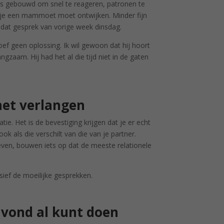
in is gebouwd om snel te reageren, patronen te
s je een mammoet moet ontwijken. Minder fijn
er dat gesprek van vorige week dinsdag.
oef geen oplossing. Ik wil gewoon dat hij hoort
angzaam. Hij had het al die tijd niet in de gaten
het verlangen
. Het is de bevestiging krijgen dat je er echt
ok als die verschilt van die van je partner.
geven, bouwen iets op dat de meeste relationele
usief de moeilijke gesprekken.
avond al kunt doen