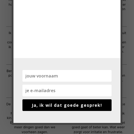
Doe mee met de
VragenChallenge!
'Heel erg bedankt voor de VragenChallenge!
Ik vond de vragen heel mooi en praktisch
toepasbaar.'
Cindy, moeder van 3 pubers
Ja, ik wil dat goede gesprek!