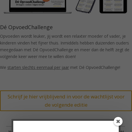
Dé OpvoedChallenge
Opvoeden wordt leuker, jij wordt een relaxter moeder of vader, je
kinderen vinden het fijner thuis. Inmiddels hebben duizenden ouders
meegedaan met Dé OpvoedChallenge en meer dan de helft zegt de
volgende keer weer mee te willen doen!
We
starten slechts eenmaal per jaar
met Dé OpvoedChallenge!
Schrijf je hier vrijblijvend in voor de wachtlijst voor
de volgende editie