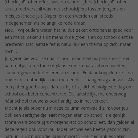
(check: ja!), of er effect was op schoolcijfers (check: ja!), of er
structureel verschil was met schoolcijfers tussen jongens en
meisjes (check: ja!). Slapen en eten werden dan steeds
meegenomen als belangrijke rode draad.
Nou… Wij ouders weten het nu dus zeker: ontbijten is goed voor
een mens! Zeker als dit mens in de groei is en op school dient te
presteren. Dat laatste feit is natuurlijk een thema op zich, maar
toch…
Jongeren die vóór ze naar school gaan heel burgerlijk eerst een
bammetje, kopje thee of glaasje melk naar achteren werken,
kunnen gewoon beter leren op school. En daar koppelen ze – na
onderzoek natuurlijk – ook meteen het slaapgedrag aan vast. Als
een puber goed slaapt dan zal hij of zij zich de volgende dag op
school ook beter concentreren. Dit laatste lijkt me onderweg
náár school trouwens ook handig, zo in het verkeer.
Mocht je als puber nu in deze column verdwaald zijn: voor jou
ook een aardigheidje. Niet mogen eten op school is eigenlijk
stom! Want zodra jij ‘s morgens iets op school eet, dan gelden al
deze regels ook voor jou! Moet het wel een beetje gezond zijn,
natuurlijk. Zo’n broodje kaas of worst. Energiedrankjes vallen