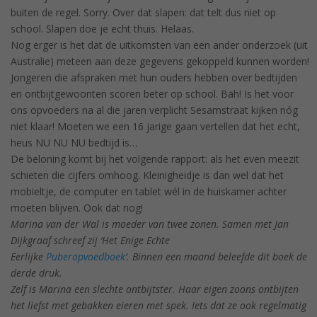
buiten de regel. Sorry. Over dat slapen: dat telt dus niet op
school. Slapen doe je echt thuis. Helaas.
Nog erger is het dat de uitkomsten van een ander onderzoek (uit
Australie) meteen aan deze gegevens gekoppeld kunnen worden!
Jongeren die afspraken met hun ouders hebben over bedtijden
en ontbijtgewoonten scoren beter op school. Bah! Is het voor
ons opvoeders na al die jaren verplicht Sesamstraat kijken nóg
niet klaar! Moeten we een 16 jarige gaan vertellen dat het echt,
heus NU NU NU bedtijd is…
De beloning komt bij het volgende rapport: als het even meezit
schieten die cijfers omhoog. Kleinigheidje is dan wel dat het
mobieltje, de computer en tablet wél in de huiskamer achter
moeten blijven. Ook dat nog!
Marina van der Wal is moeder van twee zonen. Samen met Jan
Dijkgraaf schreef zij ‘Het Enige Echte
Eerlijke
Puberopvoedboek
‘.
Binnen een maand beleefde dit boek de
derde druk.
Zelf is Marina een slechte ontbijtster. Haar eigen zoons ontbijten
het liefst met gebakken eieren met spek. Iets dat ze ook regelmatig