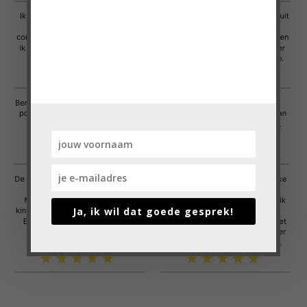
'Heel erg bedankt voor de VragenChallenge!
Ik vond de vragen heel mooi en praktisch
toepasbaar.'
Cindy, moeder van 3 pubers
Ja, ik wil dat goede gesprek!