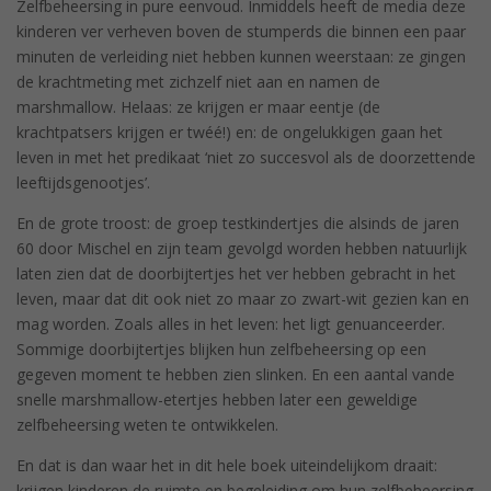
Zelfbeheersing in pure eenvoud. Inmiddels heeft de media deze
kinderen ver verheven boven de stumperds die binnen een paar
minuten de verleiding niet hebben kunnen weerstaan: ze gingen
de krachtmeting met zichzelf niet aan en namen de
marshmallow. Helaas: ze krijgen er maar eentje (de
krachtpatsers krijgen er twéé!) en: de ongelukkigen gaan het
leven in met het predikaat ‘niet zo succesvol als de doorzettende
leeftijdsgenootjes’.
En de grote troost: de groep testkindertjes die alsinds de jaren
60 door Mischel en zijn team gevolgd worden hebben natuurlijk
laten zien dat de doorbijtertjes het ver hebben gebracht in het
leven, maar dat dit ook niet zo maar zo zwart-wit gezien kan en
mag worden. Zoals alles in het leven: het ligt genuanceerder.
Sommige doorbijtertjes blijken hun zelfbeheersing op een
gegeven moment te hebben zien slinken. En een aantal vande
snelle marshmallow-etertjes hebben later een geweldige
zelfbeheersing weten te ontwikkelen.
En dat is dan waar het in dit hele boek uiteindelijkom draait:
krijgen kinderen de ruimte en begeleiding om hun zelfbeheersing