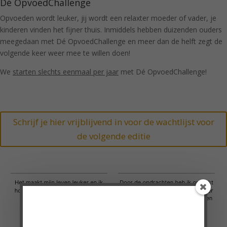
Dé OpvoedChallenge
Opvoeden wordt leuker, jij wordt een relaxter moeder of vader, je
kinderen vinden het fijner thuis. Inmiddels hebben duizenden ouders
meegedaan met Dé OpvoedChallenge en meer dan de helft zegt de
volgende keer weer mee te willen doen!
We
starten slechts eenmaal per jaar
met Dé OpvoedChallenge!
Schrijf je hier vrijblijvend in voor de wachtlijst voor
de volgende editie
Doe mee met de
VragenChallenge!