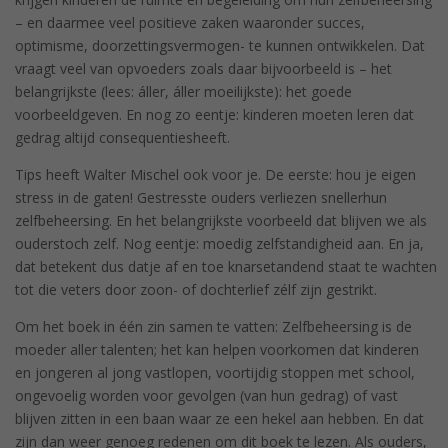
– en daarmee veel positieve zaken waaronder succes,
optimisme, doorzettingsvermogen- te kunnen ontwikkelen. Dat
vraagt veel van opvoeders zoals daar bijvoorbeeld is – het
belangrijkste (lees: áller, áller moeilijkste): het goede
voorbeeldgeven. En nog zo eentje: kinderen moeten leren dat
gedrag altijd consequentiesheeft.
Tips heeft Walter Mischel ook voor je. De eerste: hou je eigen
stress in de gaten! Gestresste ouders verliezen snellerhun
zelfbeheersing. En het belangrijkste voorbeeld dat blijven we als
ouderstoch zelf. Nog eentje: moedig zelfstandigheid aan. En ja,
dat betekent dus datje af en toe knarsetandend staat te wachten
tot die veters door zoon- of dochterlief zélf zijn gestrikt.
Om het boek in één zin samen te vatten: Zelfbeheersing is de
moeder aller talenten; het kan helpen voorkomen dat kinderen
en jongeren al jong vastlopen, voortijdig stoppen met school,
ongevoelig worden voor gevolgen (van hun gedrag) of vast
blijven zitten in een baan waar ze een hekel aan hebben. En dat
zijn dan weer genoeg redenen om dit boek te lezen. Als ouders,