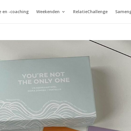
e en -coaching
Weekenden
RelatieChallenge
Sameng