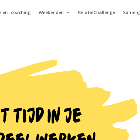
e en -coaching
Weekenden
RelatieChallenge
Sameng