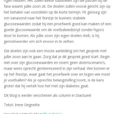
ogen hebben. Het zullen kleine subdoelen zijn die passen bij de
fase waarin jullie zoon zit. De doelen zullen vooral gericht zijn op
het behalen van voordelen op de korte termijn. Fit genoeg zijn
om vanavond naar het feestje te kunnen; stabiele
glucosewaarden zodat hij een proefwerk goed kan maken of een
goede glucosewaarde om de voetbalwedstrijd zonder hypo’s
door te komen. Als jullie zoon zijn eigen doelen stelt, is hij
gemotiveerder om zich ervoor in te zetten.
Die doelen zijn ook een mooie aanleiding om het gesprek met
jullie zoon aan te gaan. Zorg dat je dit gesprek goed start. Begin
niet over zijn glucosewaarden en noem geen doemscenario’s,
maar wees oprecht geïnteresseerd in zijn verhaal. Wie komen er
op het feestje, waar gaat het proefwerk over en tegen wie moet
je voetballen? Als je oprechte belangstelling toont, is de kans
groter dat hij vertelt hoe het met zijn diabetes gaat.
Dit blog is eerder verschenen als column in Diactueel
Tekst: Irene Seignette