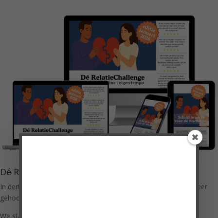
Doe mee met de
VragenChallenge!
Dé RelatieChallenge
'Heel erg bedankt voor de VragenChallenge!
In dertig dagen een betere relatie, leukere sfeer in huis én je meer
gehoord en begrepen voelen; dát is Dé RelatieChallenge!
Ik vond de vragen heel mooi en praktisch
toepasbaar.'
We starten slechts twee keer per jaar:
Cindy, moeder van 3 pubers