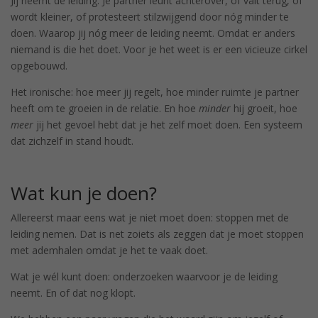
Jij neemt de leiding. Je partner leunt achterover, of valt terug, of
wordt kleiner, of protesteert stilzwijgend door nóg minder te
doen. Waarop jij nóg meer de leiding neemt. Omdat er anders
niemand is die het doet. Voor je het weet is er een vicieuze cirkel
opgebouwd.
Het ironische: hoe meer jij regelt, hoe minder ruimte je partner
heeft om te groeien in de relatie. En hoe
minder
hij groeit, hoe
meer
jij het gevoel hebt dat je het zelf moet doen. Een systeem
dat zichzelf in stand houdt.
Wat kun je doen?
Allereerst maar eens wat je niet moet doen: stoppen met de
leiding nemen. Dat is net zoiets als zeggen dat je moet stoppen
met ademhalen omdat je het te vaak doet.
Wat je wél kunt doen: onderzoeken waarvoor je de leiding
neemt. En of dat nog klopt.