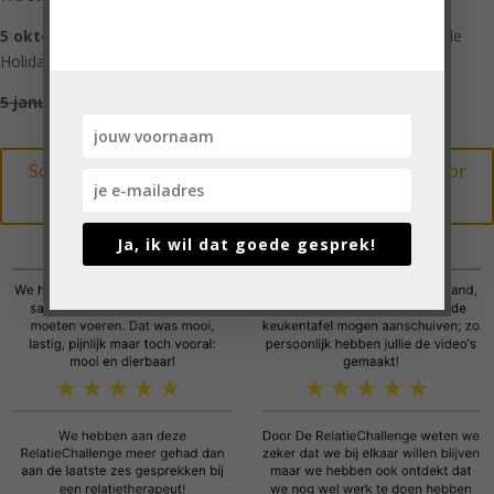
5 oktober 2026
– met Dé RelatieChallenge vallen jullie niet in de
Holiday-Relatie-Dip!
5 januari 2026
– je relatie klaar voor het nieuwe jaar!
Schrijf je hier vrijblijvend in voor de wachtlijst voor
de volgende editie
Ja, ik wil dat goede gesprek!