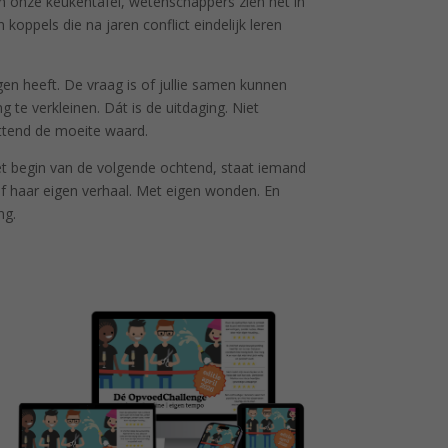
an onze keukentafel, wetenschappers zien het in
oppels die na jaren conflict eindelijk leren
gen heeft. De vraag is of jullie samen kunnen
 te verkleinen. Dát is de uitdaging. Niet
ettend de moeite waard.
et begin van de volgende ochtend, staat iemand
of haar eigen verhaal. Met eigen wonden. En
ng.