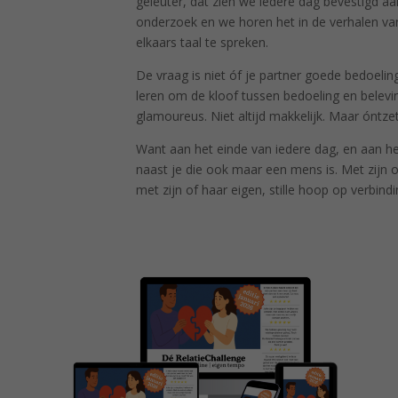
geleuter, dat zien we iedere dag bevestigd a
onderzoek en we horen het in de verhalen van k
elkaars taal te spreken.
De vraag is niet óf je partner goede bedoelin
leren om de kloof tussen bedoeling en beleving
glamoureus. Niet altijd makkelijk. Maar óntz
Want aan het einde van iedere dag, en aan h
naast je die ook maar een mens is. Met zijn 
met zijn of haar eigen, stille hoop op verbindi