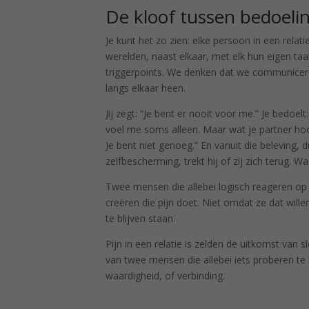
De kloof tussen bedoeli
Je kunt het zo zien: elke persoon in een relati
werelden, naast elkaar, met elk hun eigen taa
triggerpoints. We denken dat we communicere
langs elkaar heen.
Jij zegt: “Je bent er nooit voor me.” Je bedoelt:
voel me soms alleen. Maar wat je partner hoor
Je bent niet genoeg.” En vanuit die beleving, 
zelfbescherming, trekt hij of zij zich terug. Wa
Twee mensen die allebei logisch reageren op
creëren die pijn doet. Niet omdat ze dat will
te blijven staan.
Pijn in een relatie is zelden de uitkomst van sle
van twee mensen die allebei iets proberen te
waardigheid, of verbinding.