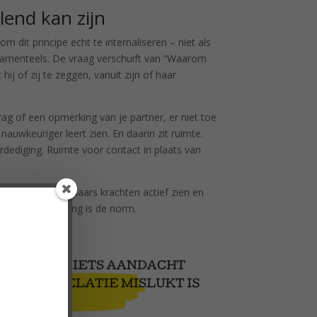
lend kan zijn
om dit principe echt te internaliseren – niet als
ndamenteels. De vraag verschuift van “Waarom
hij of zij te zeggen, vanuit zijn of haar
rag of een opmerking van je partner, er niet toe
nauwkeuriger leert zien. En daarin zit ruimte.
rdediging. Ruimte voor contact in plaats van
eer partners elkaars krachten actief zien en
uist de verbinding is de norm.
!
lenge!
oepasbaar.'
an 3 pubers