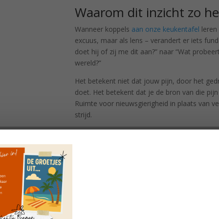
Waarom dit inzicht zo he
Wanneer koppels
aan onze keukentafel
leren 
excuus, maar als lens – verandert er iets fu
doet hij of zij me dit aan?” naar “Wat probeert 
wereld?”
Het betekent niet dat jouw pijn, door het ged
doet. Het betekent dat je de bron van die pijn 
Ruimte voor nieuwsgierigheid in plaats van ve
strijd.
We weten dat relaties groeien en bloeien wann
benoemen. Niet het conflict is de norm maar j
Doe mee met de
VragenChallenge
'Heel erg bedankt voor de VragenChal
Ik vond de vragen heel mooi en praktisch t
Cindy, moeder v