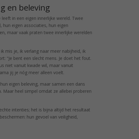
ng en beleving
e leeft in een eigen innerlijke wereld. Twee
l, hun eigen associaties, hun eigen
n, maar vaak praten twee innerlijke werelden
 ik mis je, ik verlang naar meer nabijheid, ik
t: “Je bent een slecht mens. Je doet het fout.
dus niet vanuit kwade wil, maar vanuit
arna jij je nóg meer alleen voelt.
 hun eigen beleving, maar samen een dans
en. Maar heel simpel omdat ze allebei proberen
chte intenties; het is bijna altijd het resultaat
 beschermen: hun gevoel van veiligheid,