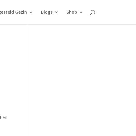
esteld Gezin
Blogs
Shop
f en