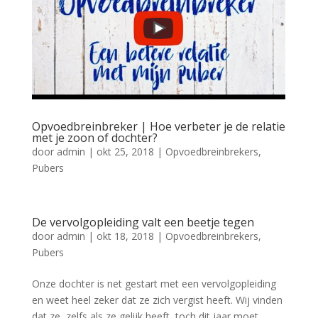
Opvoedbreinbreker | Hoe verbeter je de relatie
met je zoon of dochter?
door
admin
|
okt 25, 2018
|
Opvoedbreinbrekers
,
Pubers
De vervolgopleiding valt een beetje tegen
door
admin
|
okt 18, 2018
|
Opvoedbreinbrekers
,
Pubers
Onze dochter is net gestart met een vervolgopleiding
en weet heel zeker dat ze zich vergist heeft. Wij vinden
dat ze, zelfs als ze gelijk heeft, toch dit jaar moet