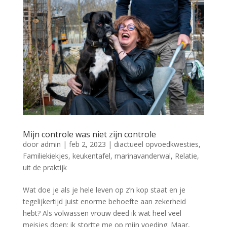
Mijn controle was niet zijn controle
door
admin
|
feb 2, 2023
|
diactueel opvoedkwesties
,
Familiekiekjes
,
keukentafel
,
marinavanderwal
,
Relatie
,
uit de praktijk
Wat doe je als je hele leven op z’n kop staat en je
tegelijkertijd juist enorme behoefte aan zekerheid
hebt? Als volwassen vrouw deed ik wat heel veel
meisjes doen: ik stortte me op mijn voeding. Maar,