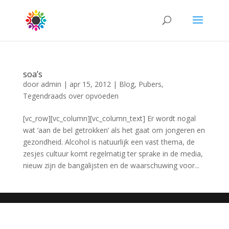
soa’s
door
admin
|
apr 15, 2012
|
Blog
,
Pubers
,
Tegendraads over opvoeden
[vc_row][vc_column][vc_column_text] Er wordt nogal
wat ‘aan de bel getrokken’ als het gaat om jongeren en
gezondheid. Alcohol is natuurlijk een vast thema, de
zesjes cultuur komt regelmatig ter sprake in de media,
nieuw zijn de bangalijsten en de waarschuwing voor...