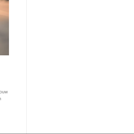
 jouw
n