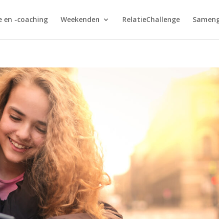
e en -coaching
Weekenden
RelatieChallenge
Sameng