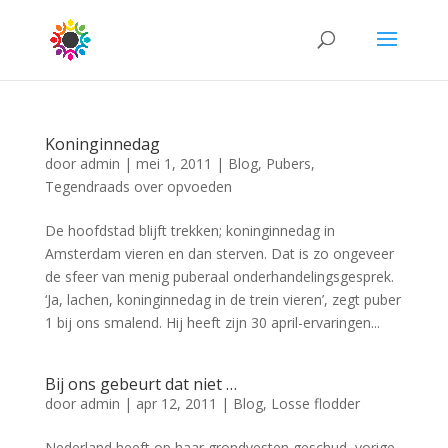
Koninginnedag
door
admin
|
mei 1, 2011
|
Blog
,
Pubers
,
Tegendraads over opvoeden
De hoofdstad blijft trekken; koninginnedag in
Amsterdam vieren en dan sterven. Dat is zo ongeveer
de sfeer van menig puberaal onderhandelingsgesprek.
‘Ja, lachen, koninginnedag in de trein vieren’, zegt puber
1 bij ons smalend. Hij heeft zijn 30 april-ervaringen...
Bij ons gebeurt dat niet …
door
admin
|
apr 12, 2011
|
Blog
,
Losse flodder
Nederland heeft op haar grondvesten geschud, vorige