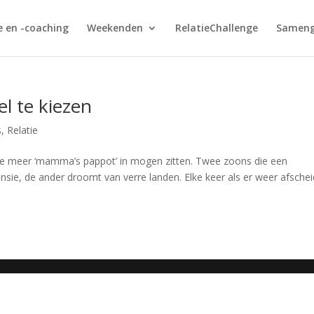
e en -coaching
Weekenden
RelatieChallenge
Sameng
el te kiezen
s
,
Relatie
e meer ‘mamma’s pappot’ in mogen zitten. Twee zoons die een
nsie, de ander droomt van verre landen. Elke keer als er weer afschei