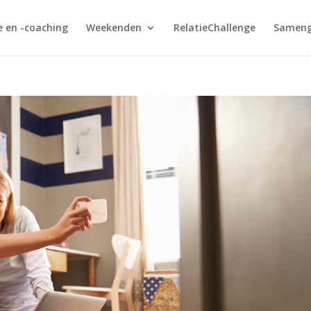
e en -coaching
Weekenden
RelatieChallenge
Sameng