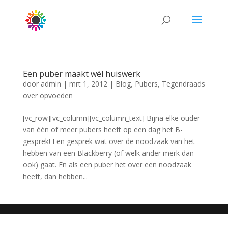
Een puber maakt wél huiswerk
door
admin
|
mrt 1, 2012
|
Blog
,
Pubers
,
Tegendraads
over opvoeden
[vc_row][vc_column][vc_column_text] Bijna elke ouder
van één of meer pubers heeft op een dag het B-
gesprek! Een gesprek wat over de noodzaak van het
hebben van een Blackberry (of welk ander merk dan
ook) gaat. En als een puber het over een noodzaak
heeft, dan hebben...