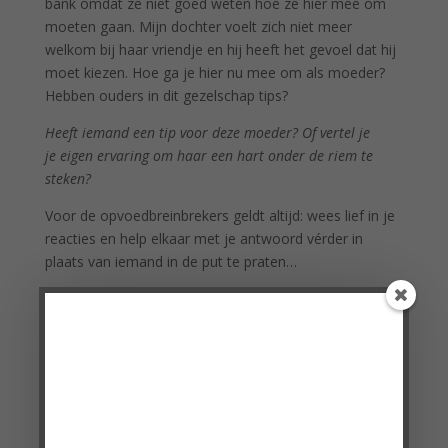
bank omdat ze niet goed weten hoe ze hier mee om
moeten gaan. Mijn dochter voelt zich niet meer
welkom bij haar vriendje en hij heeft het gevoel dat hij
moet kiezen. Hoe ga je hier nu mee om als moeder?
Hebben ouders in dit gezelschap tips?
Heeft iemand een tip voor deze moeder? Of vertel je
je eigen ervaring om haar een hart onder de riem te
steken?
Voor de opvoedbreinbrekers geldt altijd: wees lief in je
reacties en help elkaar met je antwoord vérder in
plaats van iemand in de put te praten…
Heb je zelf een opvoedbreinbreker? Stel jouw vraag via
opvoedvragen@marinavanderwal.nl
of stuur een pb via
Doe mee met de
Facebook. Vragen worden áltijd anoniem geplaatst!
VragenChallenge!
'Heel erg bedankt voor de VragenChallenge!
Ik vond de vragen heel mooi en praktisch
toepasbaar.'
2 Reacties