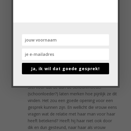
Cindy, moeder van 3 pubers
anna
op 1 november 2016 om 10:30 pm
Oei. Mond houden. Je ziet wat de andere
moeder heeft aangericht. Als ze echt naar
elkaar toegroeien komt ze sterker uit de relatie
dan ze er in is gegaan, Goed voor haar. (ik hang
. zelf boven mijn bed, voor later)
Antwoord
Ja, ik wil dat goede gesprek!
Tessa
op 2 november 2016 om 7:58 am
Stel voor dat ze aan de schoonmoeder
(schoonloeder?) laten merken hoe pijnlijk ze dit
vinden. Het zou een goede opening voor een
gesprek kunnen zijn. En wellicht die vrouw eens
vragen wat de relatie met haar man voor haar
heeft betekend? Heeft hij haar niet ook door
dik en dun gesteund, naar haar als vrouw