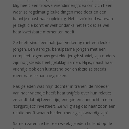
blij, heeft een trouwe vriendinnengroep om zich heen
waar ze regelmatig leuke dingen mee doet en een
baantje naast haar opleiding. Het is zo’n kind waarvan
je zegt ‘die komt er wel!’ ondanks het feit dat ze wel
haar kwetsbare momenten heeft.
Ze heeft sinds een half jaar verkering met een leuke
jongen. Een aardige, behulpzame jongen met een
compleet tegenovergestelde jeugd: stabiel, zijn ouders
zijn nog steeds heel gelukkig samen. Hij is, naast haar
vriendje ook een luisterend oor en ik zie ze steeds
meer naar elkaar toegroeien.
Pas geleden was mijn dochter in tranen; de moeder
van haar vriendje heeft haar twijfels over hun relatie;
ze vindt dat hij teveel tijd, energie en aandacht in een
‘zorgproject’ investeert. Ze wil graag dat haar zoon een
relatie heeft waarin beiden ‘meer gelijkwaardig zijn’.
Samen zaten ze hier een week geleden huilend op de