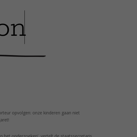
orteur opvolgen: onze kinderen gaan niet
aret!
ten het onderzoeken’, vertelt de staatssecretaris.