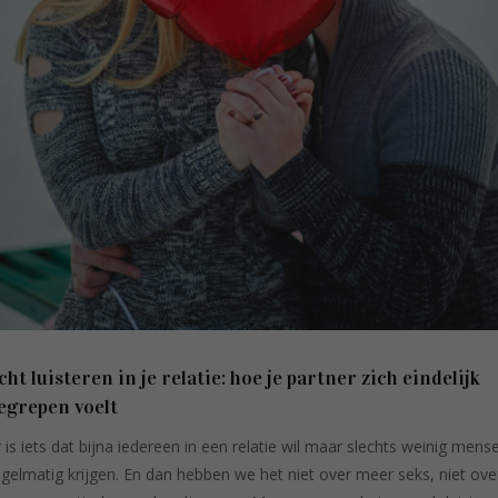
cht luisteren in je relatie: hoe je partner zich eindelijk
egrepen voelt
r is iets dat bijna iedereen in een relatie wil maar slechts weinig mens
egelmatig krijgen. En dan hebben we het niet over meer seks, niet ove