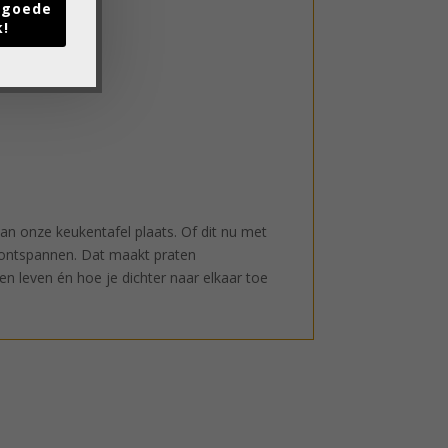
t goede
k!
an onze keukentafel plaats. Of dit nu met
n ontspannen. Dat maakt praten
en leven én hoe je dichter naar elkaar toe