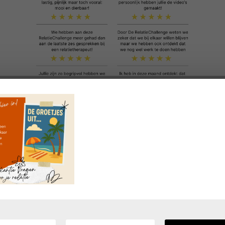
Doe mee met de
VragenChallenge
'Heel erg bedankt voor de VragenChal
Ik vond de vragen heel mooi en praktisch t
Cindy, moeder v
Volgende blog
→