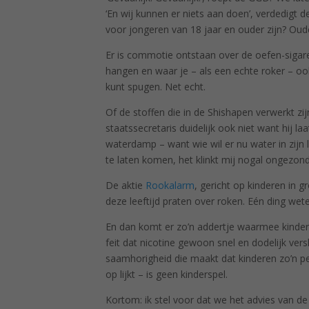
‘En wij kunnen er niets aan doen’, verdedigt 
voor jongeren van 18 jaar en ouder zijn? Oude
Er is commotie ontstaan over de oefen-sigaret
hangen en waar je – als een echte roker – oo
kunt spugen. Net echt.
Of de stoffen die in de Shishapen verwerkt zijn
staatssecretaris duidelijk ook niet want hij 
waterdamp – want wie wil er nu water in zijn
te laten komen, het klinkt mij nogal ongezond
De aktie
Rookalarm
, gericht op kinderen in g
deze leeftijd praten over roken. Eén ding wet
En dan komt er zo’n addertje waarmee kindere
feit dat nicotine gewoon snel en dodelijk versl
saamhorigheid die maakt dat kinderen zo’n peu
op lijkt – is geen kinderspel.
Kortom: ik stel voor dat we het advies van d