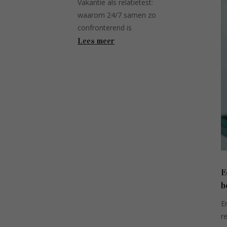
Vakantie als relatietest:
waarom 24/7 samen zo
confronterend is
Lees meer
E
b
E
r