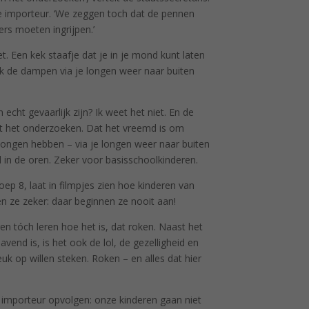
de importeur. ‘We zeggen toch dat de pennen
rs moeten ingrijpen.’
. Een kek staafje dat je in je mond kunt laten
k de dampen via je longen weer naar buiten
 echt gevaarlijk zijn? Ik weet het niet. En de
laat het onderzoeken. Dat het vreemd is om
 longen hebben – via je longen weer naar buiten
 in de oren. Zeker voor basisschoolkinderen.
roep 8, laat in filmpjes zien hoe kinderen van
en ze zeker: daar beginnen ze nooit aan!
n tóch leren hoe het is, dat roken. Naast het
avend is, is het ook de lol, de gezelligheid en
k op willen steken. Roken – en alles dat hier
e importeur opvolgen: onze kinderen gaan niet