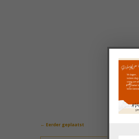
←
Eerder geplaatst