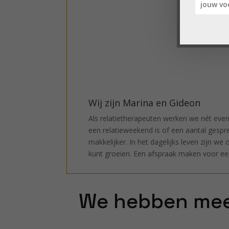
Wij zijn Marina en Gideon
Als relatietherapeuten werken we nét even
een relatieweekend is of een aantal gespr
makkelijker. In het dagelijks leven zijn w
kunt groeien. Een afspraak maken voor een 
We hebben mee