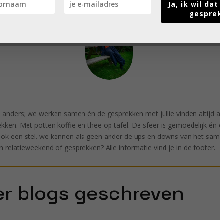
Ja, ik wil da
gespre
 anders; we werken samen én de gesprekken met jullie vinden altijd a
ekken. Met potten koffie en thee op tafel. De sfeer is gemoedelijk é
e ook een stel. we kennen als geen ander de ups en downs van het sam
relatieweekend of gesprekken? Alle informatie vind je in de footer.
r blogs geschreven