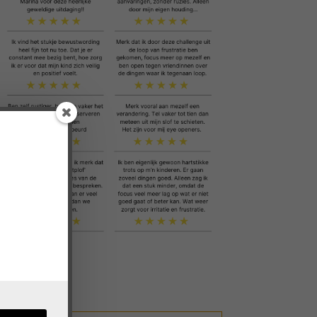
!
lenge!
oepasbaar.'
an 3 pubers