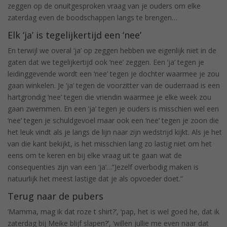
zeggen op de onuitgesproken vraag van je ouders om elke
zaterdag even de boodschappen langs te brengen…
Elk ‘ja’ is tegelijkertijd een ‘nee’
En terwijl we overal ‘ja’ op zeggen hebben we eigenlijk niet in de
gaten dat we tegelijkertijd ook ‘nee’ zeggen. Een ‘ja’ tegen je
leidinggevende wordt een ‘nee’ tegen je dochter waarmee je zou
gaan winkelen. Je ‘ja’ tegen de voorzitter van de ouderraad is een
hartgrondig ‘nee’ tegen die vriendin waarmee je elke week zou
gaan zwemmen. En een ‘ja’ tegen je ouders is misschien wel een
‘nee’ tegen je schuldgevoel maar ook een ‘nee’ tegen je zoon die
het leuk vindt als je langs de lijn naar zijn wedstrijd kijkt. Als je het
van die kant bekijkt, is het misschien lang zo lastig niet om het
eens om te keren en bij elke vraag uit te gaan wat de
consequenties zijn van een ‘ja’…”Jezelf overbodig maken is
natuurlijk het meest lastige dat je als opvoeder doet.”
Terug naar de pubers
‘Mamma, mag ik dat roze t shirt?’, ‘pap, het is wel goed he, dat ik
zaterdag bij Meike blijf slapen?’, ‘willen jullie me even naar dat