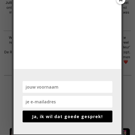
Doe mee met de
VragenChallenge!
'Heel erg bedankt voor de VragenChallenge!
Ik vond de vragen heel mooi en praktisch
toepasbaar.'
Cindy, moeder van 3 pubers
Ja, ik wil dat goede gesprek!