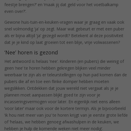
feestje brengen?’ en ‘maak jij dat geld voor het voetbalkamp
even over?’.
Gewone huis-tuin-en-keuken-vragen waar je graag en vaak ook
snel volmondig ‘ja’ op zegt. Maar wat gebeurt er met een puber
als er bijna altijd ‘ja’ gezegd wordt? Betekent al deze positiviteit
dat je je kind op laat groeien tot een blije, vrije volwassenen?
‘Nee’ horen is gezond
Het antwoord is helaas ‘nee’. Kinderen (en pubers) die weinig of
geen ‘nee’ te horen hebben gekregen blijken veel minder
weerbaar te zijn als er teleurstellingen op hun pad komen dan de
pubers die af en toe een flinke domper hebben moeten
wegslikken. Ontdekken dat jouw wereld niet vergaat als je je
plannen moet aanpassen blijkt goed te zijn voor je
incasseringsvermogen voor later. En eigenlijk niet eens alleen
‘voor later’ maar ook voor de kortere termijn. Als je bijvoorbeeld
‘ik hou niet meer van jou’ te horen krijgt van je eerste grote liefde
of ‘helaas, we hebben genoeg afwashulpen in de keuken, we
hebben je hulp de komende weken niet meer nodig’.