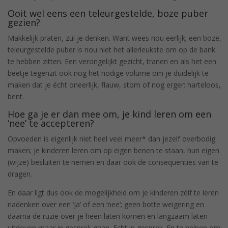
Ooit wel eens een teleurgestelde, boze puber
gezien?
Makkelijk praten, zul je denken. Want wees nou eerlijk; een boze,
teleurgestelde puber is nou niet het allerleukste om op de bank
te hebben zitten. Een verongelijkt gezicht, tranen en als het een
beetje tegenzit ook nog het nodige volume om je duidelijk te
maken dat je écht oneerlijk, flauw, stom of nog erger: harteloos,
bent.
Hoe ga je er dan mee om, je kind leren om een
‘nee’ te accepteren?
Opvoeden is eigenlijk niet heel veel meer* dan jezelf overbodig
maken; je kinderen leren om op eigen benen te staan, hun eigen
(wijze) besluiten te nemen en daar ook de consequenties van te
dragen.
En daar ligt dus ook de mogelijkheid om je kinderen zélf te leren
nadenken over een ‘ja’ of een ‘nee’; geen botte weigering en
daarna de ruzie over je heen laten komen en langzaam laten
uitdoven maar in gesprek gaan. Echt in gesprek. En te helpen om