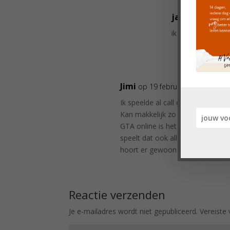
jan
op 3 oktobe
ik ben het niet m
Jimi
op 19 februari 2018 om 2:
Ik speelde al call of duty en GTA
Kan makkelijk zo geweldadig is het
GTA online is het meer racen me
speelt dat ook allemaal en zo ke
hoort er gewoon bij
Reactie verzenden
Je e-mailadres wordt niet gepubliceerd.
Vereiste