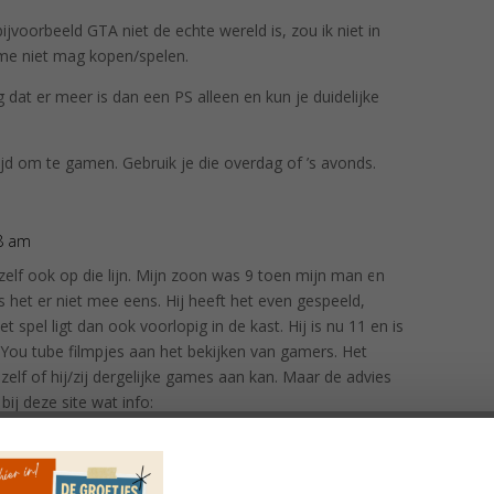
ijvoorbeeld GTA niet de echte wereld is, zou ik niet in
me niet mag kopen/spelen.
g dat er meer is dan een PS alleen en kun je duidelijke
ijd om te gamen. Gebruik je die overdag of ’s avonds.
48 am
Antwoor
t zelf ook op die lijn. Mijn zoon was 9 toen mijn man en
 het er niet mee eens. Hij heeft het even gespeeld,
et spel ligt dan ook voorlopig in de kast. Hij is nu 11 en is
You tube filmpjes aan het bekijken van gamers. Het
 zelf of hij/zij dergelijke games aan kan. Maar de advies
 bij deze site wat info:
vragen/_/vraag/wordt-mijn-zoon-gewelddadig-van-
Doe mee met de
VragenChallenge