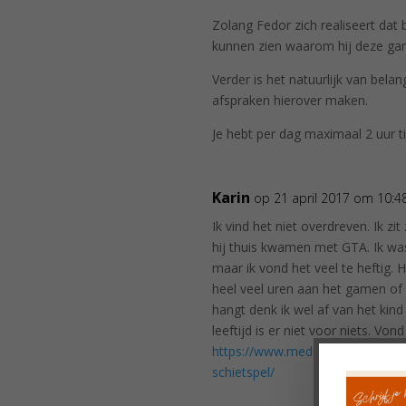
Zolang Fedor zich realiseert dat b
kunnen zien waarom hij deze ga
Verder is het natuurlijk van belan
afspraken hierover maken.
Je hebt per dag maximaal 2 uur t
Karin
op 21 april 2017 om 10:
Ik vind het niet overdreven. Ik zi
hij thuis kwamen met GTA. Ik was
maar ik vond het veel te heftig. H
heel veel uren aan het gamen of 
hangt denk ik wel af van het kind
leeftijd is er niet voor niets. Vond
https://www.mediaopvoeding.nl/
schietspel/