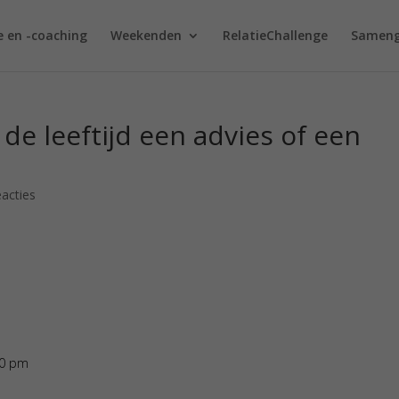
e en -coaching
Weekenden
RelatieChallenge
Sameng
de leeftijd een advies of een
eacties
30 pm
Antwoor