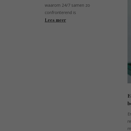
waarom 24/7 samen zo
confronterend is
Lees meer
E
b
E
r
m