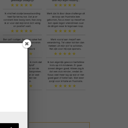
!
lenge!
oepasbaar.'
an 3 pubers