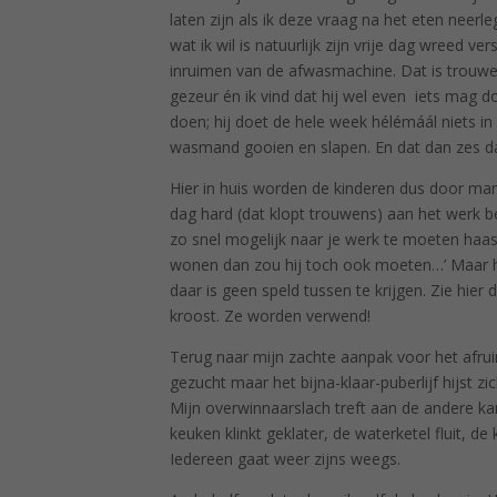
laten zijn als ik deze vraag na het eten neerl
wat ik wil is natuurlijk zijn vrije dag wreed v
inruimen van de afwasmachine. Dat is trouwens 
gezeur én ik vind dat hij wel even iets mag 
doen; hij doet de hele week hélémáál niets in
wasmand gooien en slapen. En dat dan zes d
Hier in huis worden de kinderen dus door man-
dag hard (dat klopt trouwens) aan het werk ben
zo snel mogelijk naar je werk te moeten haasten
wonen dan zou hij toch ook moeten…’ Maar hij
daar is geen speld tussen te krijgen. Zie hier
kroost. Ze worden verwend!
Terug naar mijn zachte aanpak voor het afru
gezucht maar het bijna-klaar-puberlijf hijst zi
Mijn overwinnaarslach treft aan de andere kant
keuken klinkt geklater, de waterketel fluit, 
Iedereen gaat weer zijns weegs.