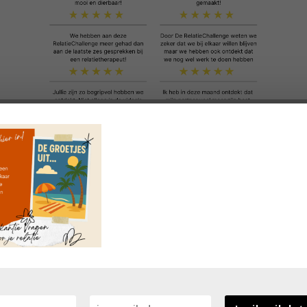
Doe mee met de
VragenChallenge
'Heel erg bedankt voor de VragenChal
Ik vond de vragen heel mooi en praktisch t
Cindy, moeder v
Volgende blog
→