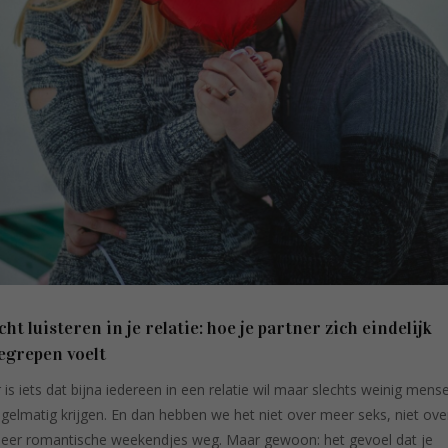
cht luisteren in je relatie: hoe je partner zich eindelijk
egrepen voelt
r is iets dat bijna iedereen in een relatie wil maar slechts weinig mens
egelmatig krijgen. En dan hebben we het niet over meer seks, niet ove
eer romantische weekendjes weg. Maar gewoon: het gevoel dat je