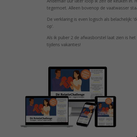
Anderhalf uur later loop ik zelf de keuken in.
tegemoet. Alleen bovenop de vaatwasser staa
De verklaring is even logisch als belachelijk: 
op’.
Als ik puber 2 de afwasborstel laat zien is he
tijdens vakanties!