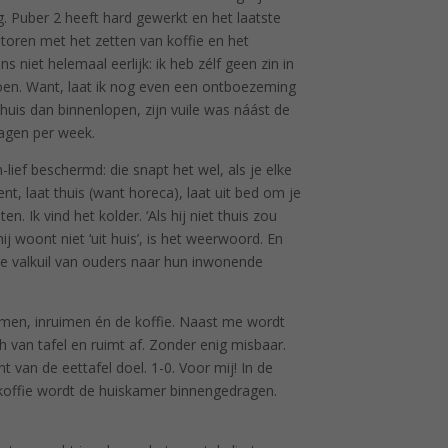
eg. Puber 2 heeft hard gewerkt en het laatste
erstoren met het zetten van koffie en het
niet helemaal eerlijk: ik heb zélf geen zin in
doen. Want, laat ik nog even een ontboezeming
 huis dan binnenlopen, zijn vuile was náást de
agen per week.
lief beschermd: die snapt het wel, als je elke
t, laat thuis (want horeca), laat uit bed om je
. Ik vind het kolder. ‘Als hij niet thuis zou
 woont niet ‘uit huis’, is het weerwoord. En
 de valkuil van ouders naar hun inwonende
imen, inruimen én de koffie. Naast me wordt
ch van tafel en ruimt af. Zonder enig misbaar.
 van de eettafel doel. 1-0. Voor mij! In de
de koffie wordt de huiskamer binnengedragen.