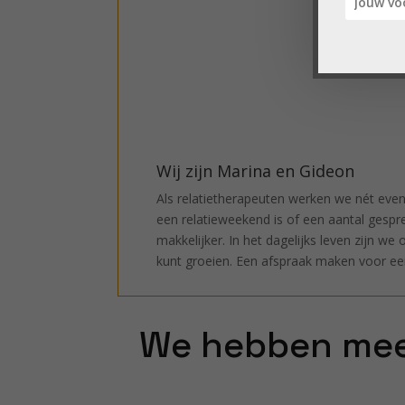
Wij zijn Marina en Gideon
Als relatietherapeuten werken we nét even
een relatieweekend is of een aantal gespr
makkelijker. In het dagelijks leven zijn w
kunt groeien. Een afspraak maken voor een 
We hebben mee