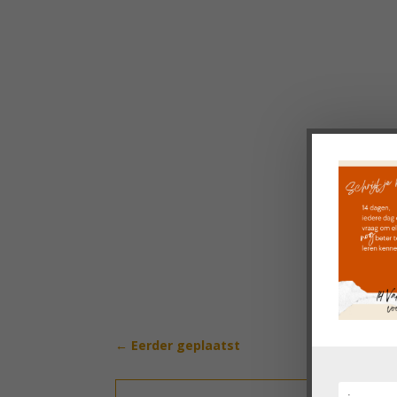
←
Eerder geplaatst