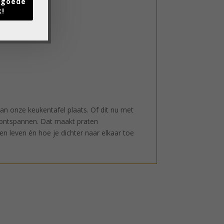
t goede
k!
an onze keukentafel plaats. Of dit nu met
n ontspannen. Dat maakt praten
en leven én hoe je dichter naar elkaar toe