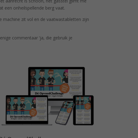
 Het aanrecht is schoon, het gasstel glimt me
t een onheilspellende berg vaat.
‘de machine zit vol en de vaatwastabletten zijn
t enige commentaar ‘ja, die gebruik je