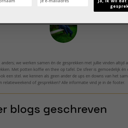
Ja, ik wil da
gespre
 anders; we werken samen én de gesprekken met jullie vinden altijd a
ekken. Met potten koffie en thee op tafel. De sfeer is gemoedelijk é
e ook een stel. we kennen als geen ander de ups en downs van het sam
relatieweekend of gesprekken? Alle informatie vind je in de footer.
r blogs geschreven