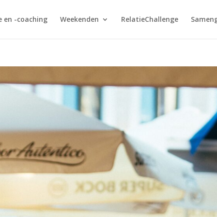
e en -coaching
Weekenden
RelatieChallenge
Sameng