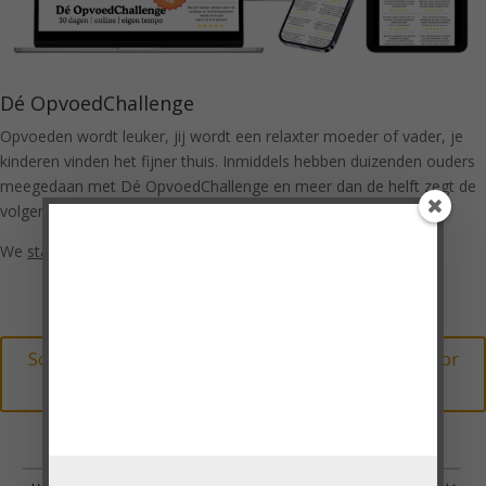
Dé OpvoedChallenge
Opvoeden wordt leuker, jij wordt een relaxter moeder of vader, je
kinderen vinden het fijner thuis. Inmiddels hebben duizenden ouders
meegedaan met Dé OpvoedChallenge en meer dan de helft zegt de
volgende keer weer mee te willen doen!
Doe mee met de
We
starten slechts eenmaal per jaar
met Dé OpvoedChallenge!
VragenChallenge!
'Heel erg bedankt voor de VragenChallenge!
Ik vond de vragen heel mooi en praktisch
toepasbaar.'
Schrijf je hier vrijblijvend in voor de wachtlijst voor
Cindy, moeder van 3 pubers
de volgende editie