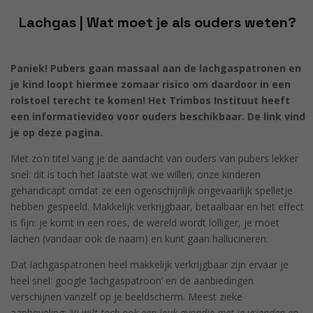
Lachgas | Wat moet je als ouders weten?
Paniek! Pubers gaan massaal aan de lachgaspatronen en
je kind loopt hiermee zomaar risico om daardoor in een
rolstoel terecht te komen! Het Trimbos Instituut heeft
een informatievideo voor ouders beschikbaar. De link vind
je op deze pagina.
Met zo’n titel vang je de aandacht van ouders van pubers lekker
snel: dit is toch het laatste wat we willen; onze kinderen
gehandicapt omdat ze een ogenschijnlijk ongevaarlijk spelletje
hebben gespeeld. Makkelijk verkrijgbaar, betaalbaar en het effect
is fijn: je komt in een roes, de wereld wordt lolliger, je moet
lachen (vandaar ook de naam) en kunt gaan hallucineren.
Dat lachgaspatronen heel makkelijk verkrijgbaar zijn ervaar je
heel snel: google ‘lachgaspatroon’ en de aanbiedingen
verschijnen vanzelf op je beeldscherm. Meest zieke
aanbeveling:
‘jij wilt toch ook een leuk avondje met je vrienden en