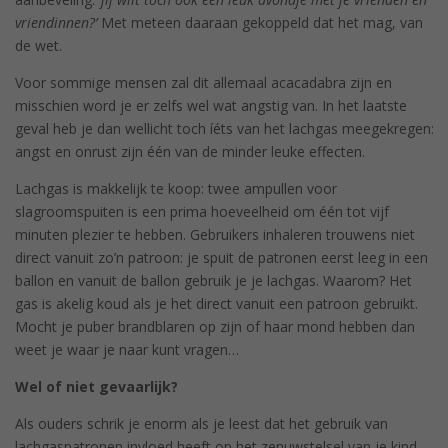
vriendinnen?’
Met meteen daaraan gekoppeld dat het mag, van
de wet.
Voor sommige mensen zal dit allemaal acacadabra zijn en
misschien word je er zelfs wel wat angstig van. In het laatste
geval heb je dan wellicht toch íéts van het lachgas meegekregen:
angst en onrust zijn één van de minder leuke effecten.
Lachgas is makkelijk te koop: twee ampullen voor
slagroomspuiten is een prima hoeveelheid om één tot vijf
minuten plezier te hebben. Gebruikers inhaleren trouwens niet
direct vanuit zo’n patroon: je spuit de patronen eerst leeg in een
ballon en vanuit de ballon gebruik je je lachgas. Waarom? Het
gas is akelig koud als je het direct vanuit een patroon gebruikt.
Mocht je puber brandblaren op zijn of haar mond hebben dan
weet je waar je naar kunt vragen…
Wel of niet gevaarlijk?
Als ouders schrik je enorm als je leest dat het gebruik van
lachgaspatronen invloed heeft op het zenuwstelsel van je kind.