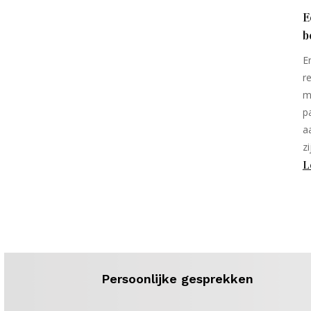
E
b
E
r
m
p
a
zi
L
Persoonlijke gesprekken