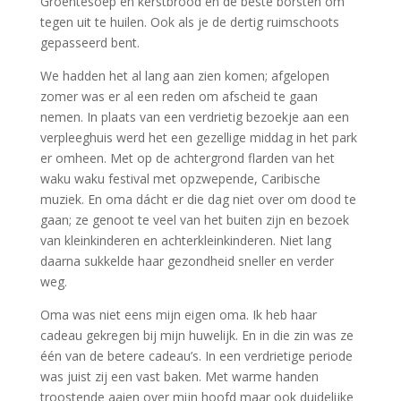
Groentesoep en kerstbrood en de beste borsten om
tegen uit te huilen. Ook als je de dertig ruimschoots
gepasseerd bent.
We hadden het al lang aan zien komen; afgelopen
zomer was er al een reden om afscheid te gaan
nemen. In plaats van een verdrietig bezoekje aan een
verpleeghuis werd het een gezellige middag in het park
er omheen. Met op de achtergrond flarden van het
waku waku festival met opzwepende, Caribische
muziek. En oma dácht er die dag niet over om dood te
gaan; ze genoot te veel van het buiten zijn en bezoek
van kleinkinderen en achterkleinkinderen. Niet lang
daarna sukkelde haar gezondheid sneller en verder
weg.
Oma was niet eens mijn eigen oma. Ik heb haar
cadeau gekregen bij mijn huwelijk. En in die zin was ze
één van de betere cadeau’s. In een verdrietige periode
was juist zij een vast baken. Met warme handen
troostende aaien over mijn hoofd maar ook duidelijke