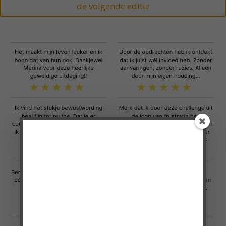
de volgende editie
Doe mee met de
VragenChallenge!
'Heel erg bedankt voor de VragenChallenge!
Ik vond de vragen heel mooi en praktisch
toepasbaar.'
Cindy, moeder van 3 pubers