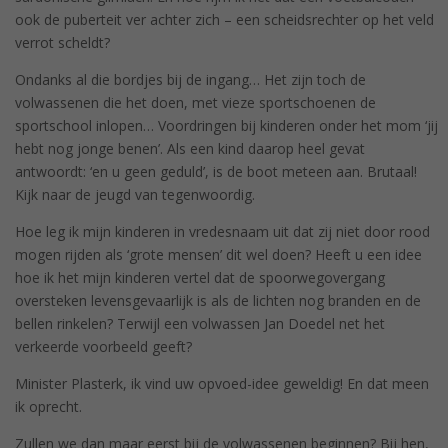
ook de puberteit ver achter zich – een scheidsrechter op het veld
verrot scheldt?
Ondanks al die bordjes bij de ingang… Het zijn toch de
volwassenen die het doen, met vieze sportschoenen de
sportschool inlopen… Voordringen bij kinderen onder het mom ‘jij
hebt nog jonge benen’. Als een kind daarop heel gevat
antwoordt: ‘en u geen geduld’, is de boot meteen aan. Brutaal!
Kijk naar de jeugd van tegenwoordig.
Hoe leg ik mijn kinderen in vredesnaam uit dat zij niet door rood
mogen rijden als ‘grote mensen’ dit wel doen? Heeft u een idee
hoe ik het mijn kinderen vertel dat de spoorwegovergang
oversteken levensgevaarlijk is als de lichten nog branden en de
bellen rinkelen? Terwijl een volwassen Jan Doedel net het
verkeerde voorbeeld geeft?
Minister Plasterk, ik vind uw opvoed-idee geweldig! En dat meen
ik oprecht.
Zullen we dan maar eerst bij de volwassenen beginnen? Bij hen,